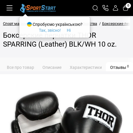
0
Спорт магазин SPORTSTART
Бокс и единоборства
Боксерские пер
Спробуємо українською?
Так, звісно!
Ні
Боксерские перчатки THOR
SPARRING (Leather) BLK/WH 10 oz.
0
Все про товар
Описание
Характеристики
Отзывы