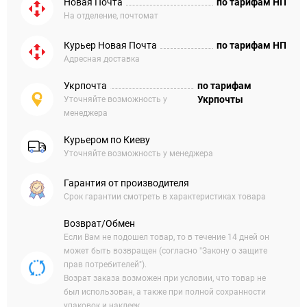
Новая Почта
по тарифам НП
На отделение, почтомат
Курьер Новая Почта
по тарифам НП
Адресная доставка
Укрпочта
по тарифам
Укрпочты
Уточняйте возможность у
менеджера
Курьером по Киеву
Уточняйте возможность у менеджера
Гарантия от производителя
Срок гарантии смотреть в характеристиках товара
Возврат/Обмен
Если Вам не подошел товар, то в течение 14 дней он
может быть возвращен (согласно "Закону о защите
прав потребителей").
Возрат заказа возможен при условии, что товар не
был использован, а также при полной сохранности
упаковок и наклеек.