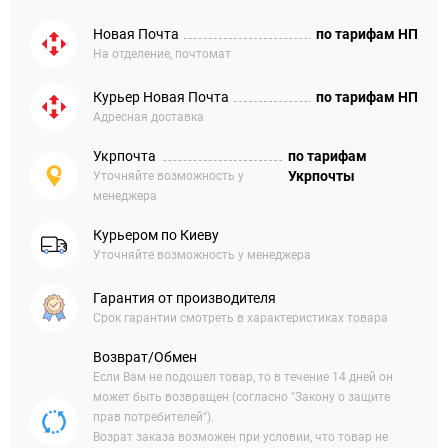
Новая Почта
по тарифам НП
На отделение, почтомат
Курьер Новая Почта
по тарифам НП
Адресная доставка
Укрпочта
по тарифам
Укрпочты
Уточняйте возможность у
менеджера
Курьером по Киеву
Уточняйте возможность у менеджера
Гарантия от производителя
Срок гарантии смотреть в характеристиках товара
Возврат/Обмен
Если Вам не подошел товар, то в течение 14 дней он
может быть возвращен (согласно "Закону о защите
прав потребителей").
Возрат заказа возможен при условии, что товар не