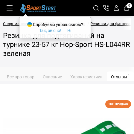
0
Спорт магазин SPORTSTART
Фитнес и йога
Резинки для фитнеса и
Спробуємо українською?
Так, звісно!
Ні
Резинка для подтягиваний на
турнике 23-57 кг Hop-Sport HS-L044RR
зеленая
1
Все про товар
Описание
Характеристики
Отзывы
ТОП ПРОДАЖ