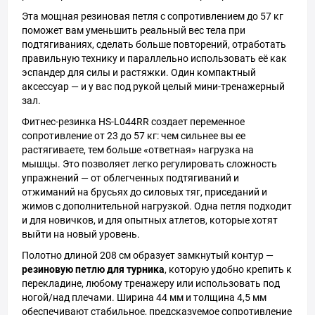
Эта мощная резиновая петля с сопротивлением до 57 кг
поможет вам уменьшить реальный вес тела при
подтягиваниях, сделать больше повторений, отработать
правильную технику и параллельно использовать её как
эспандер для силы и растяжки. Один компактный
аксессуар — и у вас под рукой целый мини-тренажерный
зал.
Фитнес-резинка HS-L044RR создает переменное
сопротивление от 23 до 57 кг: чем сильнее вы ее
растягиваете, тем больше «ответная» нагрузка на
мышцы. Это позволяет легко регулировать сложность
упражнений — от облегченных подтягиваний и
отжиманий на брусьях до силовых тяг, приседаний и
жимов с дополнительной нагрузкой. Одна петля подходит
и для новичков, и для опытных атлетов, которые хотят
выйти на новый уровень.
Полотно длиной 208 см образует замкнутый контур —
резиновую петлю для турника
, которую удобно крепить к
перекладине, любому тренажеру или использовать под
ногой/над плечами. Ширина 44 мм и толщина 4,5 мм
обеспечивают стабильное, предсказуемое сопротивление