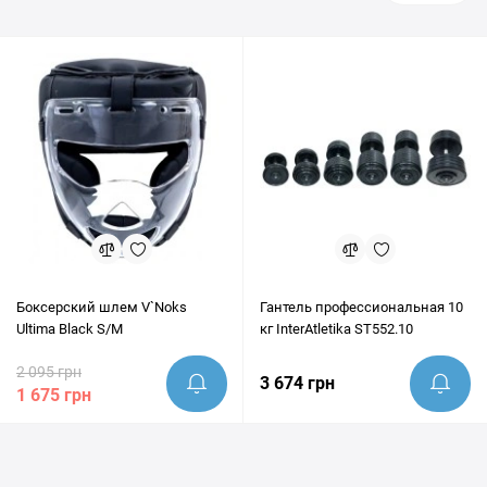
Боксерский шлем V`Noks
Гантель профессиональная 10
Ultima Black S/M
кг InterAtletika ST552.10
2 095 грн
3 674 грн
1 675 грн