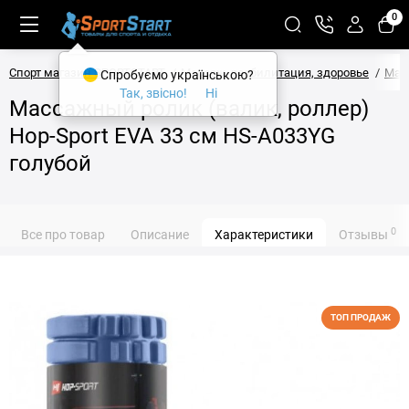
0
Спорт магазин SPORTSTART
Массаж, реабилитация, здоровье
Мас
Спробуємо українською?
Так, звісно!
Ні
Массажный ролик (валик, роллер)
Hop-Sport EVA 33 см HS-A033YG
голубой
0
Все про товар
Описание
Характеристики
Отзывы
ТОП ПРОДАЖ