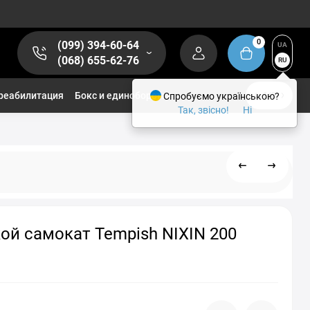
0
(099) 394-60-64
UA
(068) 655-62-76
RU
реабилитация
Бокс и единоборства
Спробуємо українською?
1/2
Так, звісно!
Ні
ой самокат Tempish NIXIN 200