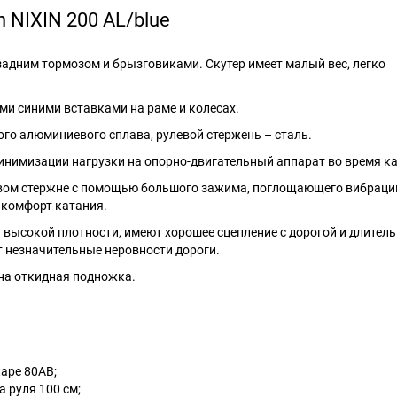
 NIXIN 200 AL/blue
задним тормозом и брызговиками. Скутер имеет малый вес, легко
ми синими вставками на раме и колесах.
го алюминиевого сплава, рулевой стержень – сталь.
инимизации нагрузки на опорно-двигательный аппарат во время к
евом стержне с помощью большого зажима, поглощающего вибраци
 комфорт катания.
высокой плотности, имеют хорошее сцепление с дорогой и длител
 незначительные неровности дороги.
ена откидная подножка.
tape 80AB;
 руля 100 см;