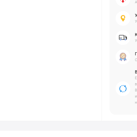
А
У
У
С
Е
в
В
и
н