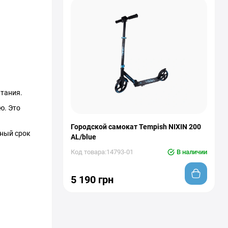
атания.
ю. Это
Городской самокат Tempish NIXIN 200
ьный срок
AL/blue
Код товара:14793-01
В наличии
5 190 грн