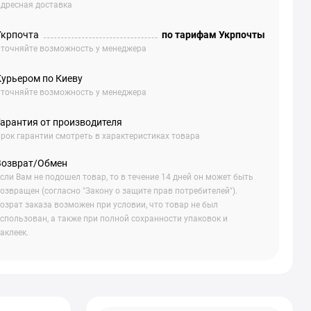
дресная доставка
Укрпочта
по тарифам Укрпочты
точняйте возможность у менеджера
Курьером по Киеву
точняйте возможность у менеджера
Гарантия от производителя
рок гарантии смотреть в характеристиках товара
Возврат/Обмен
сли Вам не подошел товар, то в течение 14 дней он может быть
озвращен (согласно "Закону о защите прав потребителей").
озрат заказа возможен при условии, что товар не был
спользован, а также при полной сохранности упаковок и
аклеек.