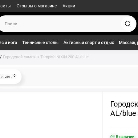
такты
Отзывы о магазине
Акции
с и йога
Теннисные столы
Активный спорт и отдых
Массаж, 
Городской самокат Tempish NIXIN 200 AL/blue
0
тзывы
Городск
AL/blue
В наличии