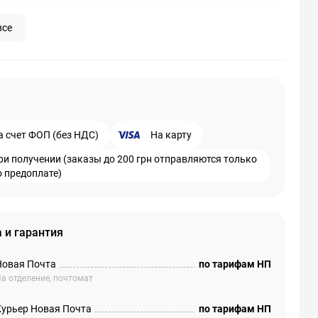
все
а счет ФОП (без НДС)
На карту
ри получении (заказы до 200 грн отправляются только
о предоплате)
 и гарантия
Новая Почта
по тарифам НП
а отделение, почтомат
Курьер Новая Почта
по тарифам НП