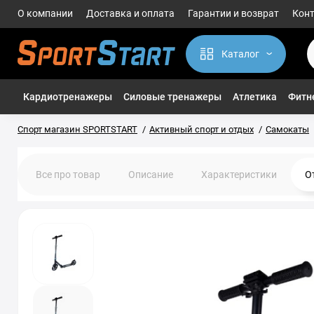
О компании
Доставка и оплата
Гарантии и возврат
Кон
Каталог
Кардиотренажеры
Силовые тренажеры
Атлетика
Фитне
Спорт магазин SPORTSTART
Активный спорт и отдых
Самокаты
Все про товар
Описание
Характеристики
О