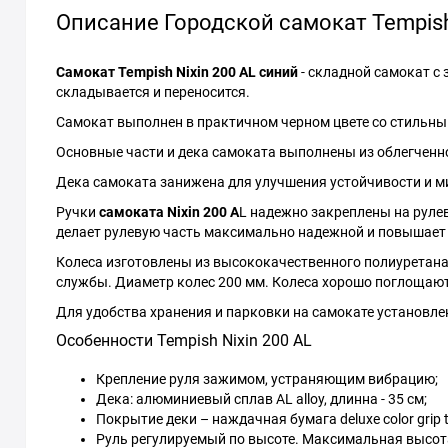
Описание Городской самокат Tempish
Самокат Tempish Nixin 200 AL синий
- складной самокат с 
складывается и переносится.
Самокат выполнен в практичном черном цвете со стильны
Основные части и дека самоката выполнены из облегченно
Дека самоката занижена для улучшения устойчивости и м
Ручки
самоката Nixin 200 A
L надежно закреплены на рул
делает рулевую часть максимально надежной и повышает
Колеса изготовлены из высококачественного полиуретана 
службы. Диаметр колес 200 мм. Колеса хорошо поглощают
Для удобства хранения и парковки на самокате установл
Особенности Tempish Nixin 200 AL
Крепление руля зажимом, устраняющим вибрацию;
Дека: алюминиевый сплав AL alloy, длинна - 35 см;
Покрытие деки – наждачная бумага deluxe color grip 
Руль регулируемый по высоте. Максимальная высота