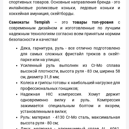
спортивных товаров. Основные направления бренда - это
инлайновые роликовые коньки, ледовые коньки и
хоккейная амуниция, скейтборды.
Самокаты Tempish
– это
товары топ-уровня
с
современным дизайном и изготовленные по лучшим
надежным технологиям согласно всем принятым нормам
безопасности и качества!
Дека, гарнитура, руль - все отлично подготовлено
для самых сложных фристайл трюков в скейт-
парке или на улицах;
Усиленный руль выполнен из Cr-Mo сплава
высокой плотности, высота руля - 83 см, ширина 58
см, диаметр 31,8 мм;
Колеса и грипсы готовы к наибольшей нагрузке для
профессиональных гонщиков;
Надежная HIC компрессия. Хомут держит
одновременно вилку и руль. Компрессия
зажимается специальным болтом и якорем,
установленным в вилке;
Руль: материал - 4130 Cr-Mo сталь, максимальная
высота руля - 80 см;
Дека: материал - алюминиевый сплав AL. 6061,