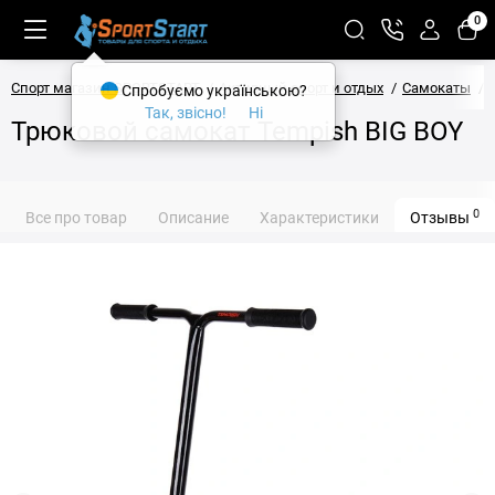
0
Спорт магазин SPORTSTART
Активный спорт и отдых
Самокаты
Спробуємо українською?
Так, звісно!
Ні
Трюковой самокат Tempish BIG BOY
0
Все про товар
Описание
Характеристики
Отзывы