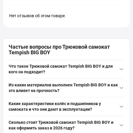
Нет отзывов об этом товаре.
Частые вопросы про Трюковой самокат
Tempish BIG BOY
Что такое Трюковой самокат Tempish BIG BOY и для
кого он подходит?
Трюковой самокат Tempish BIG BOY — это прочный фристайл-
Из каких материалов выполнен Tempish BIG BOY и как
самокат с увеличенной декой и высоким широким рулем,
это влияет на прочность?
созданный для выполнения сложных трюков и выдержки
Конструкция Tempish BIG BOY выполнена из алюминиевого
высоких нагрузок. Подходит для высоких райдеров и
Какие характеристики колёс и подшипников у
сплава класса 6061 и усилена ребрами жёсткости, что
продвинутых любителей, требующих долговечности и жёсткой
самоката и что они дают в эксплуатации?
обеспечивает высокую прочность при максимальных
конструкции.
На самокате установлены колёса диаметром 110 мм с
нагрузках. Руль закреплён по технологии HIC и CNC хомутом на
Сколько стоит Трюковой самокат Tempish BIG BOY и
алюминиевой ступицей и жёсткостью 88A, обеспечивающие
3 винта для жёсткой фиксации и долговечности.
как оформить заказ в 2026 году?
скорость, хорошее сцепление и амортизацию. Колёса