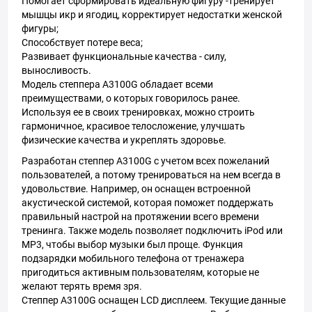
Помогает сформировать идеальную фигуру -тренирует
мышцы икр и ягодиц, корректирует недостатки женской
фигуры;
Способствует потере веса;
Развивает функциональные качества - силу,
выносливость.
Модель степпера A3100G обладает всеми
преимуществами, о которых говорилось ранее.
Используя ее в своих тренировках, можно строить
гармоничное, красивое телосложение, улучшать
физические качества и укреплять здоровье.
Разработан степпер A3100G с учетом всех пожеланий
пользователей, а потому тренироваться на нем всегда в
удовольствие. Например, он оснащен встроенной
акустической системой, которая поможет поддержать
правильный настрой на протяжении всего времени
тренинга. Также модель позволяет подключить iPod или
MP3, чтобы выбор музыки был проще. Функция
подзарядки мобильного телефона от тренажера
пригодиться активным пользователям, которые не
желают терять время зря.
Степпер A3100G оснащен LCD дисплеем. Текущие данные