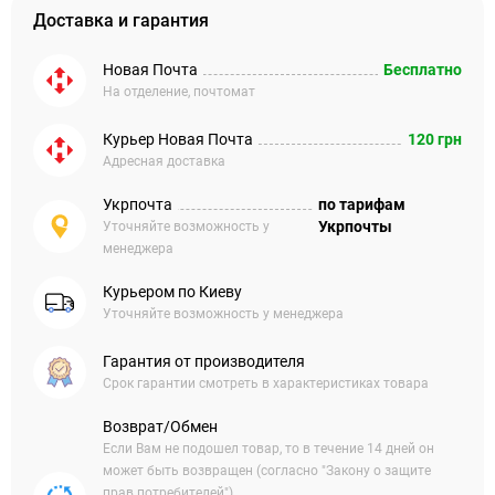
Доставка и гарантия
Новая Почта
Бесплатно
На отделение, почтомат
Курьер Новая Почта
120 грн
Адресная доставка
Укрпочта
по тарифам
Укрпочты
Уточняйте возможность у
менеджера
Курьером по Киеву
Уточняйте возможность у менеджера
Гарантия от производителя
Срок гарантии смотреть в характеристиках товара
Возврат/Обмен
Если Вам не подошел товар, то в течение 14 дней он
может быть возвращен (согласно "Закону о защите
прав потребителей").