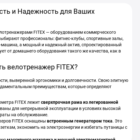
ть и Надежность для Ваших
елотренажерами FITEX — оборудованием коммерческого
 выбирают профессионалы: фитнес-клубы, спортивные залы,
ио-машина, а мощный и надежный актив, спроектированный
бует от домашнего оборудования такого же качества, как в
ь велотренажер FITEX?
ости, выверенной эргономики и долговечности. Свою элитную
ундаментальным преимуществам, которые определяют
ометра FITEX лежит
сверхпрочная рама из легированной
ованы для непрерывной эксплуатации в условиях высокой
раты на обслуживание.
жеров FITEX оснащены
встроенным генератором тока
. Это
зеткам, экономить на электроэнергии и избегать путаницы с
нию
массивного маховика и мощной электромагнитной