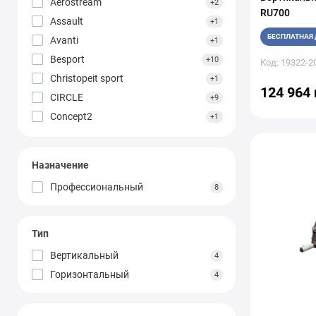
Aerostream
+2
RU700
Assault
+1
БЕСПЛАТНАЯ 
Avanti
+1
Besport
+10
Код: 19322-2
Christopeit sport
+1
124 964 
CIRCLE
+9
Concept2
+1
Cornix
+3
CYBEX
+1
Назначение
EcoFit
+19
Профессиональный
8
Energyfit
+8
EUROFIT
+2
Everfit
+6
Тип
FITEX
Вертикальный
4
FITLAND
+2
Горизонтальный
4
FitLogic
+9
Gymost
+2