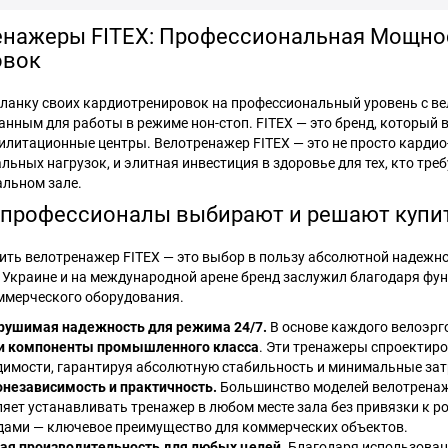
енажеры FITEX: Профессиональная Мощнос
овок
ланку своих кардиотренировок на профессиональный уровень с в
данным для работы в режиме нон-стоп. FITEX — это бренд, который
билитационные центры. Велотренажер FITEX — это не просто кард
ьных нагрузок, и элитная инвестиция в здоровье для тех, кто тре
льном зале.
профессионалы выбирают и решают купит
ить велотренажер FITEX — это выбор в пользу абсолютной надежн
 Украине и на международной арене бренд заслужил благодаря ф
ммерческого оборудования.
рушимая надежность для режима 24/7.
В основе каждого велоэрг
 и компоненты промышленного класса
. Эти тренажеры спроектир
димости, гарантируя абсолютную стабильность и минимальные зат
онезависимость и практичность.
Большинство моделей велотрена
яет устанавливать тренажер в любом месте зала без привязки к ро
дами — ключевое преимущество для коммерческих объектов.
ая производительность для любых целей.
Благодаря использова