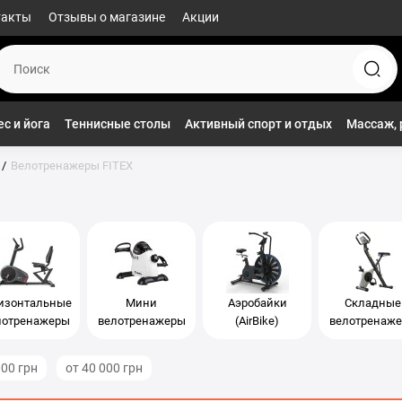
такты
Отзывы о магазине
Акции
с и йога
Теннисные столы
Активный спорт и отдых
Массаж, 
Велотренажеры FITEX
изонтальные
Мини
Аэробайки
Складные
лотренажеры
велотренажеры
(AirBike)
велотренаж
000 грн
от 40 000 грн