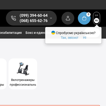
0
(099) 394-60-64
UA
(068) 655-62-76
RU
реабилитация
Бокс и единоборства
Спробуємо українською?
1/2
Так, звісно!
Ні
Велотренажеры
еры
профессиональные