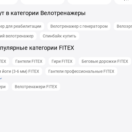
ут в категории Велотренажеры
ер для реабилитации
Велотренажер с генератором
Велоэр
ий велотренажер
Спинбайк купить
пулярные категории FITEX
TEX
Гантели FITEX
Гири FITEX
Беговые дорожки FITEX
 йоги (3-6 мм) FITEX
Гантели профессиональные FITEX
ери
Велотренажери FITEX