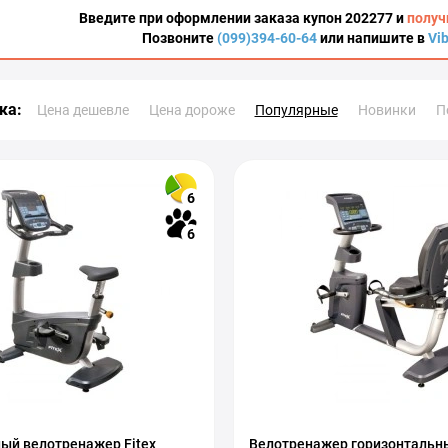
Введите при оформлении заказа купон 202277 и
получ
Позвоните
(099)394-60-64
или напишите в
Vi
ка:
Цена дешевле
Цена дороже
Популярные
Новинки
П
6
6
ый велотренажер Fitex
Велотренажер горизонтальны