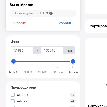
Вы выбрали:
Производитель:
FITEX
Сбросить
Уточнить
Сортиров
Цена
-
грн
52 тыс.
73 тыс.
94 тыс.
115 тыс.
137 тыс.
Производитель
4FIZJO
+9
Adidas
+1
Вертикальн