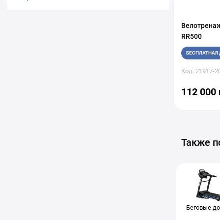
SportsArt
+4
Stamax
Велотренаж
+1
RR500
Tectake
+1
THUNDER
+7
БЕСПЛАТНАЯ 
Toorx
+20
Код: 21917-2
TOPTrack
+3
112 000 
TREX Sport
+20
Vigor
+11
York Fitness
+7
YOWZA
+2
Также п
Беговые д