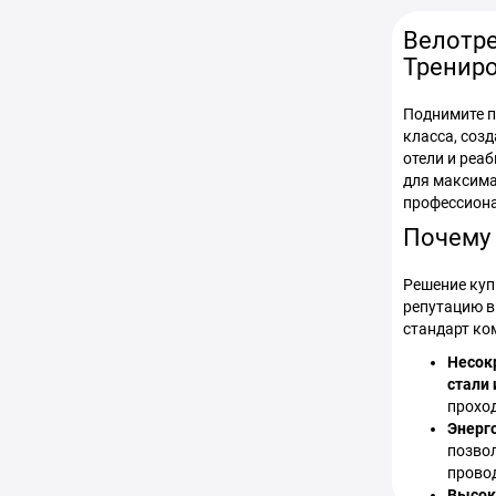
Велотр
Тренир
Поднимите п
класса, соз
отели и реа
для максимал
профессиона
Почему 
Решение куп
репутацию в
стандарт ко
Несок
стали
прохо
Энерг
позвол
прово
Высок