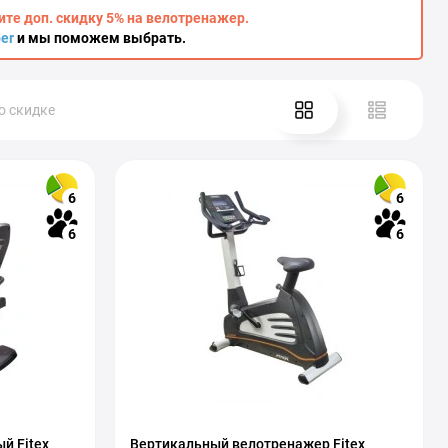
ите доп. скидку 5% на велотренажер.
ber
и мы поможем выбрать.
о скидке
6
6
6
6
й Fitex
Вертикальный велотренажер Fitex