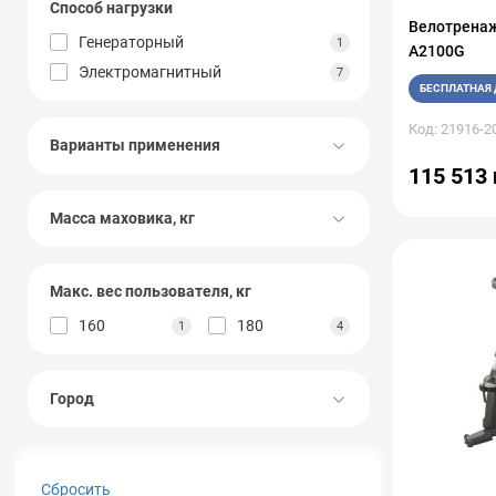
Способ нагрузки
Gymtek
+42
Велотренаж
Генераторный
1
Hop-Sport
+107
A2100G
Электромагнитный
7
HouseFit
+31
БЕСПЛАТНАЯ 
Impulse Fitness
+2
Код: 21916-2
Inspire
+2
Варианты применения
Intenza
+6
115 513 
InterFit
+5
Масса маховика, кг
MATRIX
+15
NordicTrack
+6
OMA Fitness
+5
Макс. вес пользователя, кг
POWERland
+1
160
180
1
4
ProForm
+5
Relax
+1
Город
Schwinn
+2
Shua
+1
Spirit
+10
Сбросить
Sportop
+6