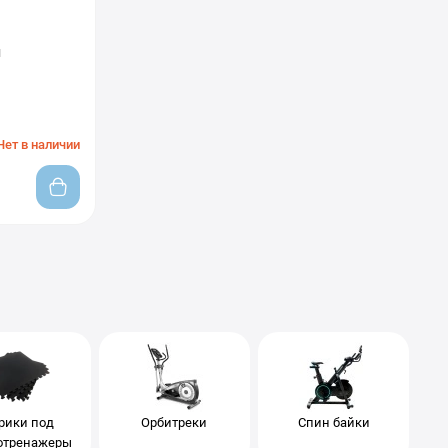
й
Нет в наличии
рики под
Орбитреки
Спин байки
отренажеры