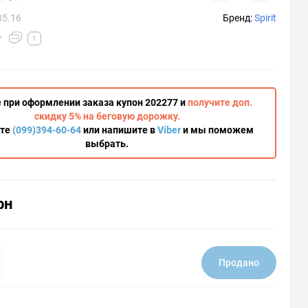
85.16
Бренд:
Spirit
1
 при оформлении заказа купон 202277 и
получите доп.
скидку 5% на беговую дорожку.
ите
(099)394-60-64
или напишите в
Viber
и мы поможем
выбрать.
рн
Продано