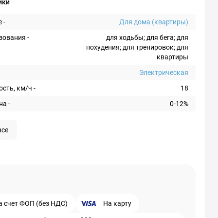
ики
 -
Для дома (квартиры)
зования -
для ходьбы; для бега; для
похудения; для тренировок; для
квартиры
Электрическая
сть, км/ч -
18
на -
0-12%
все
а счет ФОП (без НДС)
На карту