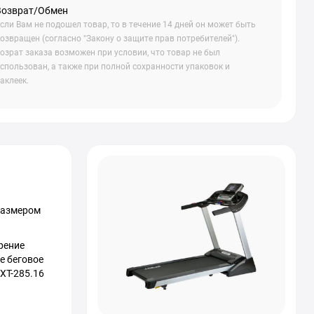
Возврат/Обмен
сли Вам не подошел товар, то в течение 14 дней он может быть
озвращен (согласно "Закону о защите прав потребителей").
озрат заказа возможен при условии, что товар не был
спользован, а также при полной сохранности упаковок и
аклеек.
 размером
рение
е беговое
XT-285.16