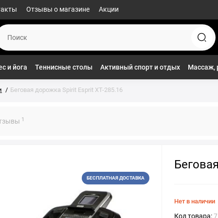
такты
Отзывы о магазине
Акции
с и йога
Теннисные столы
Активный спорт и отдых
Массаж, 
и
Беговая дорожка Spirit Esprit XT-285.16
1
тзывы
Беговая 
БЕСПЛАТНАЯ ДОСТАВКА
Нет в наличии
Код товара:
7