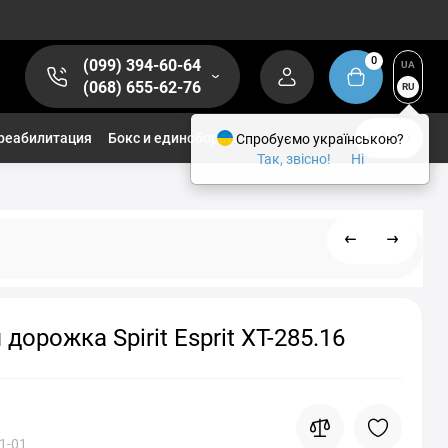
0
(099) 394-60-64
UA
(068) 655-62-76
RU
реабилитация
Бокс и единоборства
Спробуємо українською?
1/2
Так, звісно!
Ні
дорожка Spirit Esprit XT-285.16
1-01