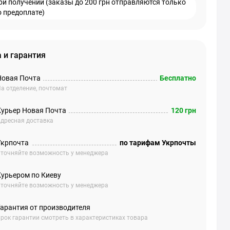
ри получении (заказы до 200 грн отправляются только
о предоплате)
 и гарантия
Новая Почта
Бесплатно
а отделение, почтомат
Курьер Новая Почта
120 грн
дресная доставка
Укрпочта
по тарифам Укрпочты
точняйте возможность у менеджера
Курьером по Киеву
точняйте возможность у менеджера
Гарантия от производителя
рок гарантии смотреть в характеристиках товара