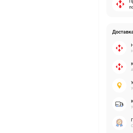
П
п
Доставка
Н
А
У
У
С