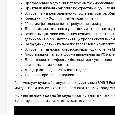
Программный модуль имеет восемь тренировочных п
Приятный дизайн консоли с контрастным 7,5'' LCD ди
Встроенный в центральную консоль вентилятор обд
Качественное 2-х слойное беговое полотно;
25-ти мм феноловая дека, требующая смазку;
Дополнительные кнопки управления скоростью и угл
Сенсорные датчики измерения пульса расположены 
датчиками Polar). Внутренняя цифровая система из
Нагрудный датчик пульса поставляется в комплекте
Встроенная звуковая стереосистема, подключение MP
Амортизационная платформа выполнена на VCS-элас
Для высокого комфорта и безопасности установлен
раскладывания дорожки;
Два держателя для бутылок с водой;
Транспортировочные ролики.
Рекомендуем купить беговую дорожку для дома SPIRIT Espri
мы доставим вам ее в кратчайшие сроки в любой город Ук
Если вы не знаете какую беговую дорожку купить - позво
качеству и предложат самые выгодные условия!