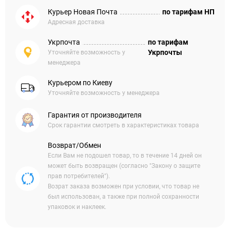
Курьер Новая Почта
по тарифам НП
Адресная доставка
Укрпочта
по тарифам
Укрпочты
Уточняйте возможность у
менеджера
Курьером по Киеву
Уточняйте возможность у менеджера
Гарантия от производителя
Срок гарантии смотреть в характеристиках товара
Возврат/Обмен
Если Вам не подошел товар, то в течение 14 дней он
может быть возвращен (согласно "Закону о защите
прав потребителей").
Возрат заказа возможен при условии, что товар не
был использован, а также при полной сохранности
упаковок и наклеек.