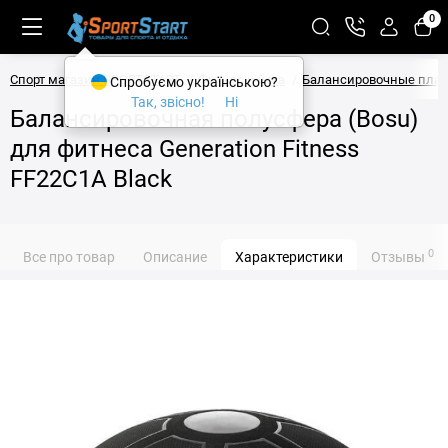
0
Спорт магазин SPORTSTART
Фитнес и йога
Балансировочные пла
Спробуємо українською?
Так, звісно!
Ні
Балансировочная полусфера (Bosu)
для фитнеса Generation Fitness
FF22C1A Black
0
Все про товар
Описание
Характеристики
Отзывы