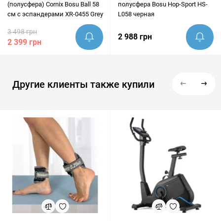
(полусфера) Cornix Bosu Ball 58
полусфера Bosu Hop-Sport HS-
см с эспандерами XR-0455 Grey
L058 черная
3 498 грн
2 988 грн
2 399 грн
Другие клиенты также купили