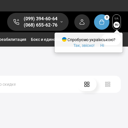
0
(099) 394-60-64
UA
(068) 655-62-76
RU
реабилитация
Бокс и единоборства
Спробуємо українською?
1/2
Так, звісно!
Ні
о скидке