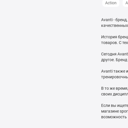
Action
A
Avanti - брен
качественных
История бренд
товаров. С те
Сегодня Avant
другое. Бренд
Avanti также
тренировочны
В то же врем
своих дисцип
Если вы ищете
магазине spor
возможность 