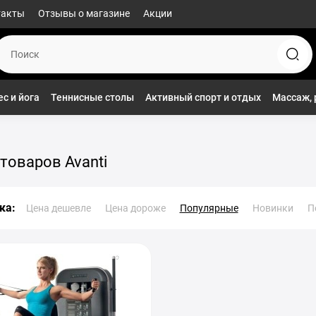
такты
Отзывы о магазине
Акции
с и йога
Теннисные столы
Активный спорт и отдых
Массаж, 
товаров Avanti
ка:
Цена дешевле
Цена дороже
Популярные
Новинки
П