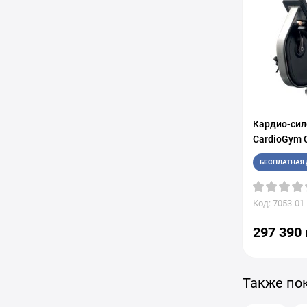
Кардио-сил
CardioGym 
БЕСПЛАТНАЯ 
Код: 7053-01
297 390 
Также по