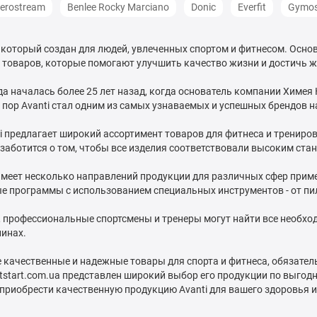
erostream
Benlee Rocky Marciano
Donic
Everfit
Gymos
д, который создан для людей, увлеченных спортом и фитнесом. Осн
 товаров, которые помогают улучшить качество жизни и достичь 
а началась более 25 лет назад, когда основатель компании Химе
х пор Avanti стал одним из самых узнаваемых и успешных брендов 
i предлагает широкий ассортимент товаров для фитнеса и тренирово
 заботится о том, чтобы все изделия соответствовали высоким ста
 имеет несколько направлений продукции для различных сфер прим
е программы с использованием специальных инструментов - от пил
я, профессиональные спортсмены и тренеры могут найти все необх
линах.
 качественные и надежные товары для спорта и фитнеса, обязатель
tstart.com.ua представлен широкий выбор его продукции по выгодн
приобрести качественную продукцию Avanti для вашего здоровья и