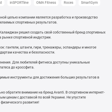
t
inSPORTline
OMA Fitness
Roces
SmartGym
овной целью компании является разработка и производство
желаемых спортивных результатов.
я Калаиджан решил создать свой собственный бренд спортивных
на рынке спортивной индустрии.
к: гантели, штанги, гири, тренажеры, эспандеры и многое
ндартам качества и безопасности.
енения. Для любителей фитнеса доступны уникальные
атеса до кроссфита.
одимые инструменты для достижения больших результатов в
но обратите внимание на бренд Avanti. В спортивном интернет-
ым ценам с доставкой по всей Украине. Не упустите
 физического развития!