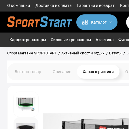
О компании
Доставка и оплата
Гарантии и возврат
Кон
Каталог
Кардиотренажеры
Силовые тренажеры
Атлетика
Фитне
Спорт магазин SPORTSTART
Активный спорт и отдых
Батуты
Б
Все про товар
Описание
Характеристики
О