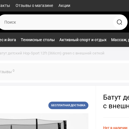
такты
Отзывы о магазине
Акции
с и йога
Теннисные столы
Активный спорт и отдых
Массаж, 
атут детский Hop-Sport 12ft (366cm) green с внешней сеткой
0
тзывы
Батут д
с внешн
БЕСПЛАТНАЯ ДОСТАВКА
Нет в наличии