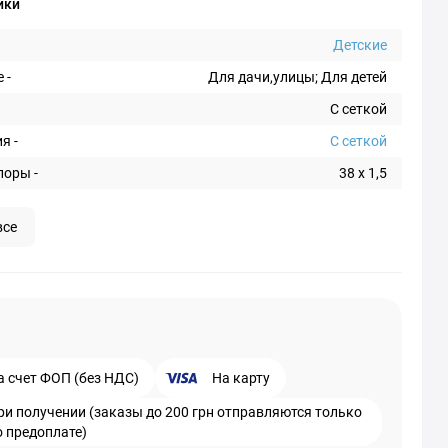
ики
Детские
 -
Для дачи,улицы; Для детей
С сеткой
я -
С сеткой
поры -
38 х 1,5
все
а счет ФОП (без НДС)
На карту
ри получении (заказы до 200 грн отправляются только
о предоплате)