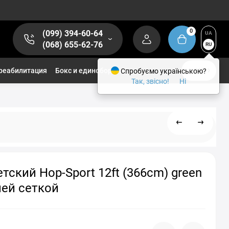
0
(099) 394-60-64
UA
(068) 655-62-76
RU
реабилитация
Бокс и единоборства
Спробуємо українською?
1/2
Так, звісно!
Ні
етский Hop-Sport 12ft (366cm) green
ей сеткой