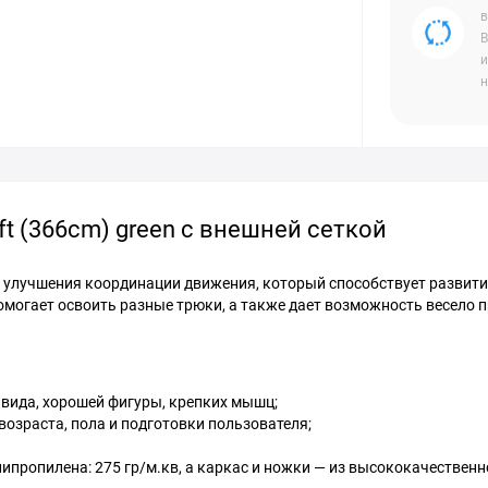
в
В
и
н
ft (366cm) green с внешней сеткой
 улучшения координации движения, который способствует развит
омогает освоить разные трюки, а также дает возможность весело 
вида, хорошей фигуры, крепких мышц;
возраста, пола и подготовки пользователя;
ипропилена: 275 гр/м.кв, а каркас и ножки — из высококачественн