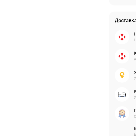
Доставка
Н
А
У
У
С
Е