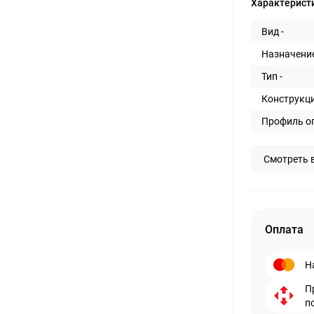
Характерист
Вид -
Назначение
Тип -
Конструкци
Профиль о
Смотреть 
Оплата
Н
П
п