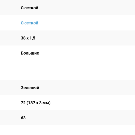
С сеткой
С сеткой
38 х 1,5
Большие
Зеленый
72 (137 х 3 мм)
63