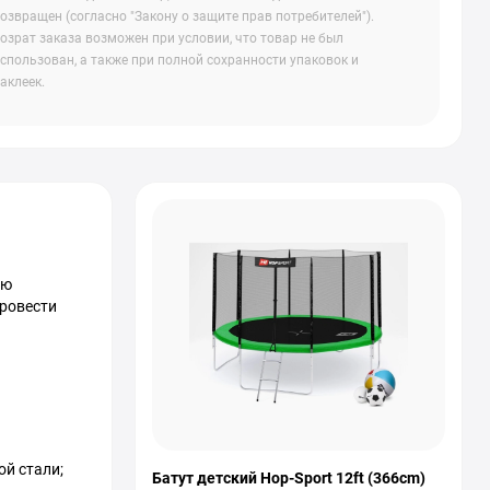
озвращен (согласно "Закону о защите прав потребителей").
озрат заказа возможен при условии, что товар не был
спользован, а также при полной сохранности упаковок и
аклеек.
ию
провести
ой стали;
Батут детский Hop-Sport 12ft (366cm)