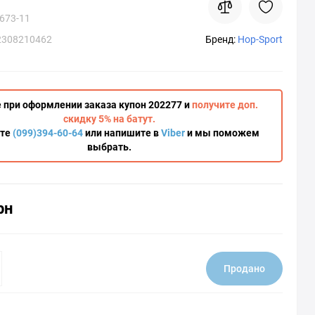
673-11
2308210462
Бренд:
Hop-Sport
 при оформлении заказа купон 202277 и
получите доп.
скидку 5% на батут.
ите
(099)394-60-64
или напишите в
Viber
и мы поможем
выбрать.
рн
Продано