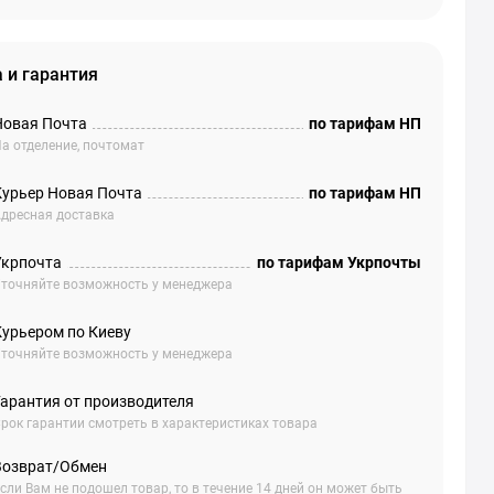
 и гарантия
Новая Почта
по тарифам НП
а отделение, почтомат
Курьер Новая Почта
по тарифам НП
дресная доставка
Укрпочта
по тарифам Укрпочты
точняйте возможность у менеджера
Курьером по Киеву
точняйте возможность у менеджера
Гарантия от производителя
рок гарантии смотреть в характеристиках товара
Возврат/Обмен
сли Вам не подошел товар, то в течение 14 дней он может быть