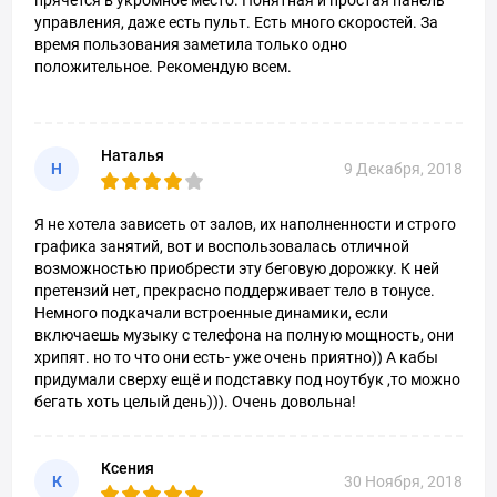
прячется в укромное место. Понятная и простая панель
управления, даже есть пульт. Есть много скоростей. За
время пользования заметила только одно
положительное. Рекомендую всем.
Наталья
Н
9 Декабря, 2018
Я не хотела зависеть от залов, их наполненности и строго
графика занятий, вот и воспользовалась отличной
возможностью приобрести эту беговую дорожку. К ней
претензий нет, прекрасно поддерживает тело в тонусе.
Немного подкачали встроенные динамики, если
включаешь музыку с телефона на полную мощность, они
хрипят. но то что они есть- уже очень приятно)) А кабы
придумали сверху ещё и подставку под ноутбук ,то можно
бегать хоть целый день))). Очень довольна!
Ксения
К
30 Ноября, 2018