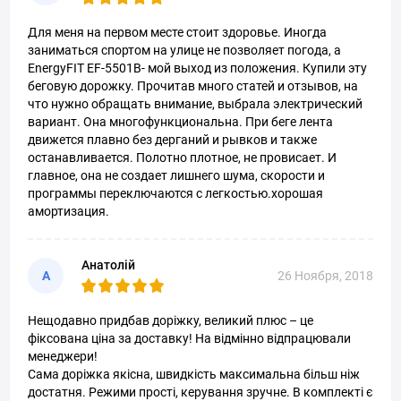
Для меня на первом месте стоит здоровье. Иногда
заниматься спортом на улице не позволяет погода, а
EnergyFIT EF-5501B- мой выход из положения. Купили эту
беговую дорожку. Прочитав много статей и отзывов, на
что нужно обращать внимание, выбрала электрический
вариант. Она многофункциональна. При беге лента
движется плавно без дерганий и рывков и также
останавливается. Полотно плотное, не провисает. И
главное, она не создает лишнего шума, скорости и
программы переключаются с легкостью.хорошая
амортизация.
Анатолій
А
26 Ноября, 2018
Нещодавно придбав доріжку, великий плюс – це
фіксована ціна за доставку! На відмінно відпрацювали
менеджери!
Сама доріжка якісна, швидкість максимальна більш ніж
достатня. Режими прості, керування зручне. В комплекті є