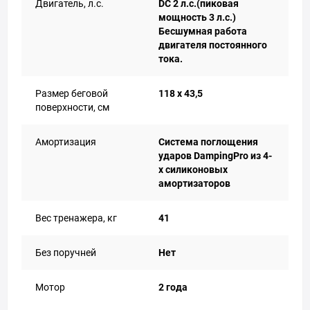
Двигатель, л.с.
DC 2 л.с.(пиковая
мощность 3 л.с.)
Бесшумная работа
двигателя постоянного
тока.
Размер беговой
118 х 43,5
поверхности, см
Амортизация
Система поглощения
ударов DampingPro из 4-
х силиконовых
амортизаторов
Вес тренажера, кг
41
Без поручней
Нет
Мотор
2 года