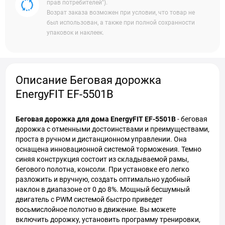
прав потребителей").
Возрат заказа возможен при условии, что товар не
был использован, а также при полной сохранности
упаковок и наклеек.
Описание Беговая дорожка
EnergyFIT EF-5501В
Беговая дорожка для дома EnergyFIT EF-5501В
- беговая
дорожка с отменными достоинствами и преимуществами,
проста в ручном и дистанционном управлении. Она
оснащена инновационной системой торможения. Темно
синяя конструкция состоит из складываемой рамы,
бегового полотна, консоли. При установке его легко
разложить и вручную, создать оптимально удобный
наклон в диапазоне от 0 до 8%. Мощный бесшумный
двигатель с PWM системой быстро приведет
восьмислойное полотно в движение. Вы можете
включить дорожку, установить программу тренировки,