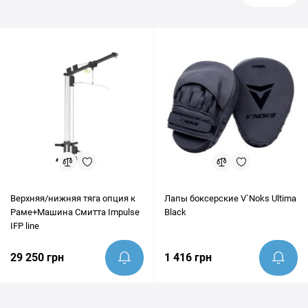
Верхняя/нижняя тяга опция к
Лапы боксерские V`Noks Ultima
Раме+Машина Смитта Impulse
Black
IFP line
29 250 грн
1 416 грн