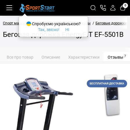
0
Спорт магазин SPORTSTART
Кардиотренажеры
Беговые дорожки
Спробуємо українською?
Так, звісно!
Ні
Беговая дорожка EnergyFIT EF-5501В
7
Все про товар
Описание
Характеристики
Отзывы
БЕСПЛАТНАЯ ДОСТАВКА