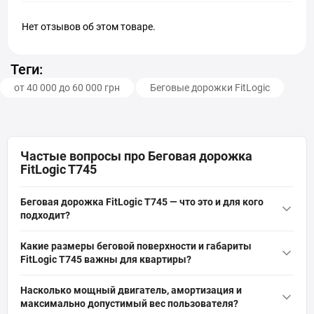
Нет отзывов об этом товаре.
Теги:
от 40 000 до 60 000 грн
Беговые дорожки FitLogic
Частые вопросы про Беговая дорожка
FitLogic T745
Беговая дорожка FitLogic T745 — что это и для кого
подходит?
Беговая дорожка FitLogic T745 — это электрический домашний
Какие размеры беговой поверхности и габариты
тренажер с мощным двигателем 4,0 л.с., диапазоном
FitLogic T745 важны для квартиры?
скоростей 1–22 км/ч и наклоном 0–15%. Подходит для ходьбы,
Фактический размер беговой поверхности FitLogic T745
бега, похудения и реабилитации; оптимальна для квартиры и
Насколько мощный двигатель, амортизация и
составляет 145×55 см — удобен для полноценного бега; в
пользователей до 150 кг.
максимально допустимый вес пользователя?
разложенном виде габариты 180×160×88 см, в сложенном —