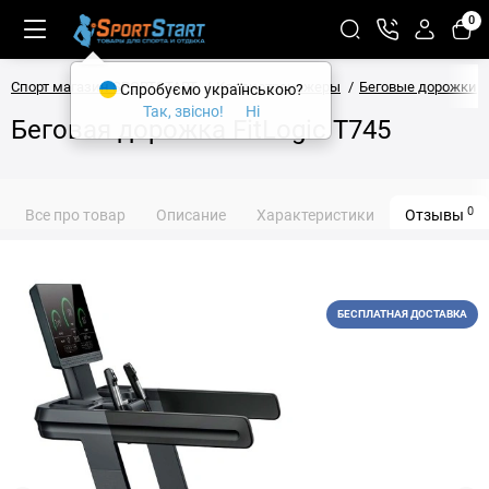
0
Спорт магазин SPORTSTART
Кардиотренажеры
Беговые дорожки
Спробуємо українською?
Так, звісно!
Ні
Беговая дорожка FitLogic T745
0
Все про товар
Описание
Характеристики
Отзывы
БЕСПЛАТНАЯ ДОСТАВКА