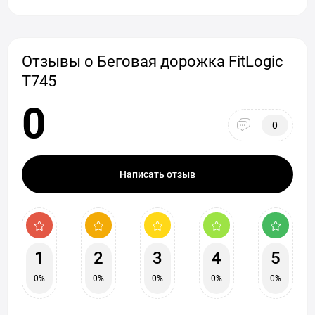
Отзывы о Беговая дорожка FitLogic
T745
0
0
Написать отзыв
1
2
3
4
5
0%
0%
0%
0%
0%