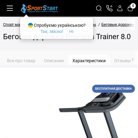
0
Спорт магазин SPORTSTART
Кардиотренажеры
Беговые дорожки
Спробуємо українською?
Так, звісно!
Ні
Беговая дорожка ProForm Trainer 8.0
0
Все про товар
Описание
Характеристики
Отзывы
БЕСПЛАТНАЯ ДОСТАВКА