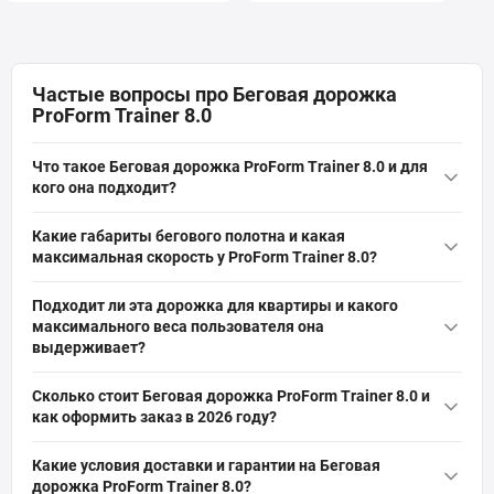
Частые вопросы про Беговая дорожка
ProForm Trainer 8.0
Что такое Беговая дорожка ProForm Trainer 8.0 и для
кого она подходит?
Беговая дорожка ProForm Trainer 8.0 — это складной
Какие габариты бегового полотна и какая
электрический тренажер с мотором 2,6 л.с., беговым полотном
максимальная скорость у ProForm Trainer 8.0?
51×140 см и максимальным весом пользователя 135 кг;
Беговая дорожка ProForm Trainer 8.0 имеет размер бегового
подходит для дома, бега, ходьбы, похудения и реабилитации,
Подходит ли эта дорожка для квартиры и какого
полотна 51×140 см, что подходит для средних и высоких
обеспечивает устойчивость при интенсивных нагрузках.
максимального веса пользователя она
пользователей; максимальная скорость в диапазоне 15–20
выдерживает?
км/ч, подходит для интервальных и продолжительных
ProForm Trainer 8.0 — складная электрическая дорожка,
кардиотренировок.
Сколько стоит Беговая дорожка ProForm Trainer 8.0 и
спроектирована для домашних условий и квартир;
как оформить заказ в 2026 году?
максимальная допустимая масса пользователя указана как
Актуальная цена на оригинальную модель Беговая дорожка
135 кг (диапазон 121–140 кг), что обеспечивает надежность
Какие условия доставки и гарантии на Беговая
ProForm Trainer 8.0 (Артикул: PFTL59721-INT) от бренда ProForm
при интенсивных тренировках.
дорожка ProForm Trainer 8.0?