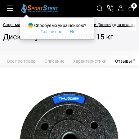
0
Спорт магазин SPORTSTART
Атлетика
Диски (блины) для штанги
Спробуємо українською?
Так, звісно!
Ні
Диск битумный THUNDER 15 кг
0
Все про товар
Описание
Характеристики
Отзывы