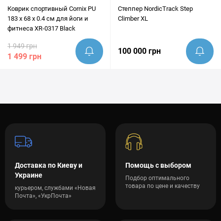
Коврик спортивный Cornix PU
Степпер NordicTrack Step
183 x 68 x 0.4 см для йоги и
Climber XL
фитнеса XR-0317 Black
1 949 грн
100 000 грн
1 499 грн
Доставка по Киеву и
Помощь с выбором
Украине
Подбор оптимального
товара по цене и качеству
курьером, службами «Новая
Почта», «УкрПочта»