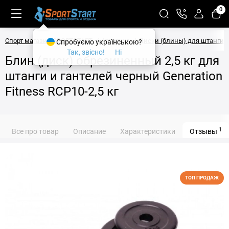
0
Спорт магазин SPORTSTART
Атлетика
Диски (блины) для штанги
Спробуємо українською?
Так, звісно!
Ні
Блин (диск) обрезиненный 2,5 кг для
штанги и гантелей черный Generation
Fitness RCP10-2,5 кг
1
Все про товар
Описание
Характеристики
Отзывы
ТОП ПРОДАЖ