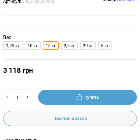
Артикул:
5906190237910
Вес
1,25 кг
10 кг
15 кг
2,5 кг
20 кг
5 кг
3 118 грн
Купить
Быстрый заказ