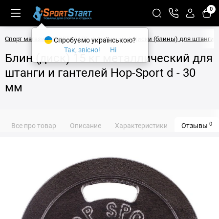
0
Спорт магазин SPORTSTART
Атлетика
Диски (блины) для штанги
Спробуємо українською?
Так, звісно!
Ні
Блин (диск) 15 кг металлический для
штанги и гантелей Hop-Sport d - 30
мм
0
Все про товар
Описание
Характеристики
Отзывы