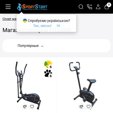
0
Спорт магазин SPORTSTART
Бренд
FITLAND
Спробуємо українською?
Так, звісно!
Ні
Магазин товаров FITLAND
Популярные
6
6