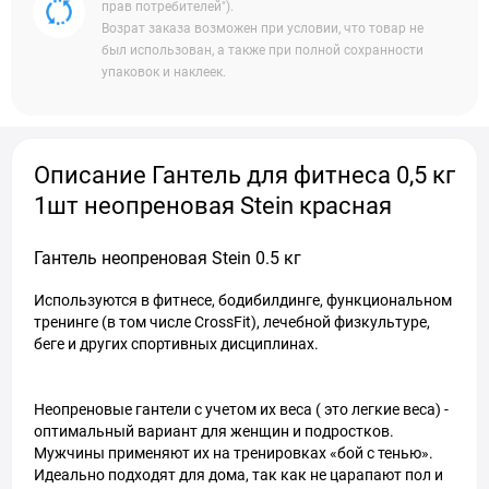
прав потребителей").
Возрат заказа возможен при условии, что товар не
был использован, а также при полной сохранности
упаковок и наклеек.
Описание Гантель для фитнеса 0,5 кг
1шт неопреновая Stein красная
Гантель неопреновая Stein 0.5 кг
Используются в фитнесе, бодибилдинге, функциональном
тренинге (в том числе CrossFit), лечебной физкультуре,
беге и других спортивных дисциплинах.
Неопреновые гантели с учетом их веса ( это легкие веса) -
оптимальный вариант для женщин и подростков.
Мужчины применяют их на тренировках «бой с тенью».
Идеально подходят для дома, так как не царапают пол и