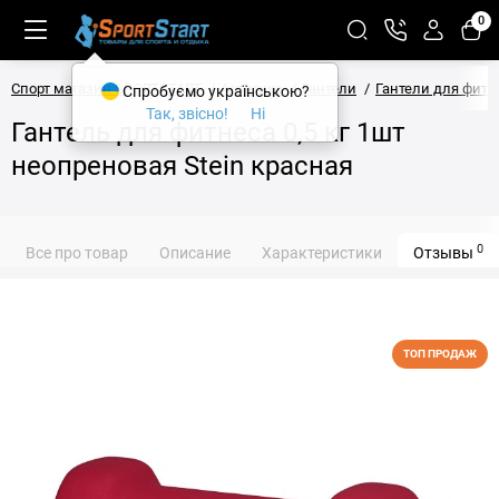
0
Спорт магазин SPORTSTART
Атлетика
Гантели
Гантели для фитн
Спробуємо українською?
Так, звісно!
Ні
Гантель для фитнеса 0,5 кг 1шт
неопреновая Stein красная
0
Все про товар
Описание
Характеристики
Отзывы
ТОП ПРОДАЖ