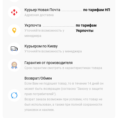
Курьер Новая Почта
по тарифам НП
Адресная доставка
Укрпочта
по тарифам
Укрпочты
Уточняйте возможность у
менеджера
Курьером по Киеву
Уточняйте возможность у менеджера
Гарантия от производителя
Срок гарантии смотреть в характеристиках товара
Возврат/Обмен
Если Вам не подошел товар, то в течение 14 дней он
может быть возвращен (согласно "Закону о защите
прав потребителей").
Возрат заказа возможен при условии, что товар не
был использован, а также при полной сохранности
упаковок и наклеек.