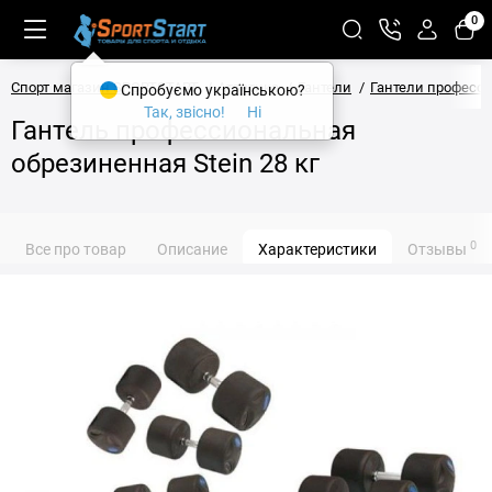
0
Спорт магазин SPORTSTART
Атлетика
Гантели
Гантели професс
Спробуємо українською?
Так, звісно!
Ні
Гантель профессиональная
обрезиненная Stein 28 кг
0
Все про товар
Описание
Характеристики
Отзывы