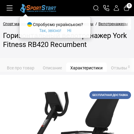
0
Спорт магазин SPORTSTART
Кардиотренажеры
Велотренажеры
Спробуємо українською?
Так, звісно!
Ні
Горизонтальный велотренажер York
Fitness RB420 Recumbent
0
Все про товар
Описание
Характеристики
Отзывы
БЕСПЛАТНАЯ ДОСТАВКА