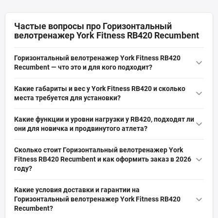
Частые вопросы про Горизонтальный
велотренажер York Fitness RB420 Recumbent
Горизонтальный велотренажер York Fitness RB420
Recumbent — что это и для кого подходит?
Горизонтальный велотренажер York Fitness RB420 Recumbent —
Какие габариты и вес у York Fitness RB420 и сколько
это домашний горизонтальный тренажер с электромагнитной
места требуется для установки?
нагрузкой и 32 уровнями сопротивления, предназначенный
В рабочем виде тренажер имеет длину 162 см, ширину 63 см и
для похудения, кардиотренировок и реабилитации. Подходит
Какие функции и уровни нагрузки у RB420, подходят ли
высоту 125 см; вес устройства составляет 50 кг. Для
для пользователей любого уровня подготовки, максимальная
они для новичка и продвинутого атлета?
комфортной установки оставьте дополнительное пространство
нагрузка — 150 кг, маховик 12 кг.
RB420 оснащён 32 уровнями электронного сопротивления, 17
вокруг тренажера для доступа и вентиляции, а
Сколько стоит Горизонтальный велотренажер York
программами, LCD‑дисплеем, измерением пульса и
транспортировочные ролики облегчат перестановку.
Fitness RB420 Recumbent и как оформить заказ в 2026
показаниями времени/скорости/калорий/ватт. Подходит и
году?
новичкам (мягкие уровни, реабилитация), и продвинутым —
Актуальная цена на оригинальную модель Горизонтальный
широкая шкала сопротивления и программы для интенсивной
Какие условия доставки и гарантии на
велотренажер York Fitness RB420 Recumbent (Артикул:
кардиотренировки.
Горизонтальный велотренажер York Fitness RB420
00014961531213) от бренда York Fitness составляет 38 888 грн
Recumbent?
грн. Вы можете быстро и безопасно заказать этот товар из