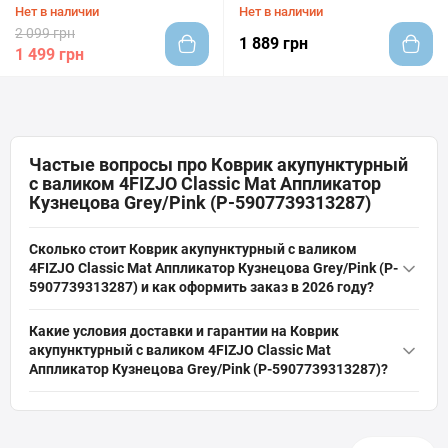
Grey/Pink (P-5907739313294)
Green/Gold (P-5907739313317)
Нет в наличии
Нет в наличии
2 099 грн
1 889 грн
1 499 грн
Частые вопросы про Коврик акупунктурный
с валиком 4FIZJO Classic Mat Аппликатор
Кузнецова Grey/Pink (P-5907739313287)
Сколько стоит Коврик акупунктурный с валиком
4FIZJO Classic Mat Аппликатор Кузнецова Grey/Pink (P-
5907739313287) и как оформить заказ в 2026 году?
Актуальная цена на оригинальную модель Коврик
Какие условия доставки и гарантии на Коврик
акупунктурный с валиком 4FIZJO Classic Mat Аппликатор
акупунктурный с валиком 4FIZJO Classic Mat
Кузнецова Grey/Pink (P-5907739313287) (Артикул: P-
Аппликатор Кузнецова Grey/Pink (P-5907739313287)?
5907739313287) от бренда 4FIZJO составляет 1 469 грн грн. Вы
На всё спортивное оборудование, включая Коврик
можете быстро и безопасно заказать этот товар из категории
акупунктурный с валиком 4FIZJO Classic Mat Аппликатор
«
Аппликаторы Кузнецова
» прямо на сайте интернет-магазина
Кузнецова Grey/Pink (P-5907739313287), действует