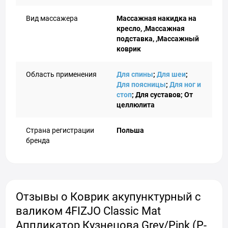
Вид массажера
Массажная накидка на
кресло, ,Массажная
подставка, ,Массажный
коврик
Область применения
Для спины
;
Для шеи
;
Для поясницы
;
Для ног и
стоп
; Для суставов; От
целлюлита
Страна регистрации
Польша
бренда
Отзывы о Коврик акупунктурный с
валиком 4FIZJO Classic Mat
Аппликатор Кузнецова Grey/Pink (P-