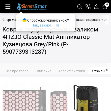
0
Спорт магазин SPORTSTART
Массаж, реабилитация, здоровье
Апп
Спробуємо українською?
Так, звісно!
Ні
Коврик акупунктурный с валиком
4FIZJO Classic Mat Аппликатор
Кузнецова Grey/Pink (P-
5907739313287)
0
Все про товар
Описание
Характеристики
Отзывы