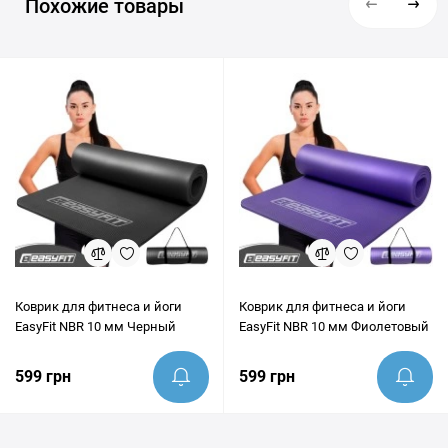
Похожие товары
быструю и надежную доставку в Киев, Львов, Одессу, Днепр,
проверены по состоянию на 08 месяц 2026 года.
Харьков и любые другие населенные пункты Украины. Перед
покупкой наши эксперты всегда готовы предоставить
грамотную консультацию и помочь убедиться, что этот товар
идеально подходит под ваши цели.
Коврик для фитнеса и йоги
Коврик для фитнеса и йоги
EasyFit NBR 10 мм Черный
EasyFit NBR 10 мм Фиолетовый
599 грн
599 грн