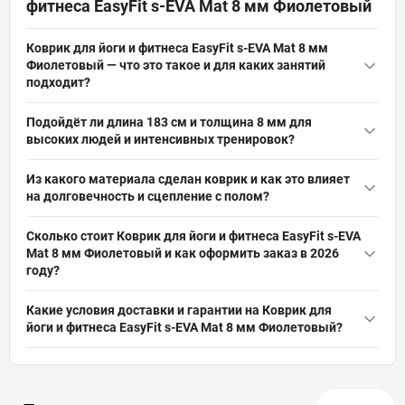
фитнеса EasyFit s-EVA Mat 8 мм Фиолетовый
Коврик для йоги и фитнеса EasyFit s-EVA Mat 8 мм
Фиолетовый — что это такое и для каких занятий
подходит?
Коврик для йоги и фитнеса EasyFit s-EVA Mat 8 мм Фиолетовый
Подойдёт ли длина 183 см и толщина 8 мм для
— это пружный и износостойкий коврик из материала s-EVA с
высоких людей и интенсивных тренировок?
антискользящей поверхностью; подходит для фитнеса, йоги,
Длина 183 см обеспечивает достаточное поле для
пилатеса, растяжки и реабилитации, обеспечивает
Из какого материала сделан коврик и как это влияет
большинства пользователей до примерно 185–190 см роста, а
теплоизоляцию, защиту коленей и шумопоглощение.
на долговечность и сцепление с полом?
толщина 8 мм даёт комфорт для упражнений и защиту
Коврик изготовлен из s-EVA (модифицированный
коленей при интенсивных тренировках; при необходимости
Сколько стоит Коврик для йоги и фитнеса EasyFit s-EVA
этиленвинилацетат), что придаёт ему прочность и
большей длины или амортизации рассмотрите
Mat 8 мм Фиолетовый и как оформить заказ в 2026
износостойкость, меньшую эластичность по сравнению с
специализированные модели.
году?
поролоном и отличное сцепление; материал лёгкий, сохраняет
Актуальная цена на оригинальную модель Коврик для йоги и
форму и годится для регулярных тренировок и ЛФК.
Какие условия доставки и гарантии на Коврик для
фитнеса EasyFit s-EVA Mat 8 мм Фиолетовый (Артикул: EF-1911-
йоги и фитнеса EasyFit s-EVA Mat 8 мм Фиолетовый?
V) от бренда EasyFit составляет 759 грн грн. Вы можете быстро
На всё спортивное оборудование, включая Коврик для йоги и
и безопасно заказать этот товар из категории «
Коврики для
фитнеса EasyFit s-EVA Mat 8 мм Фиолетовый, действует
фитнеса (8-10 мм)
» прямо на сайте интернет-магазина
официальная гарантия от производителя. Мы обеспечиваем
SPORTSTART.com.ua. Данные о наличии и стоимости