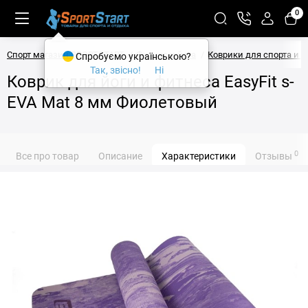
0
Спорт магазин SPORTSTART
Фитнес и йога
Коврики для спорта и 
Спробуємо українською?
Так, звісно!
Ні
Коврик для йоги и фитнеса EasyFit s-
EVA Mat 8 мм Фиолетовый
0
Все про товар
Описание
Характеристики
Отзывы