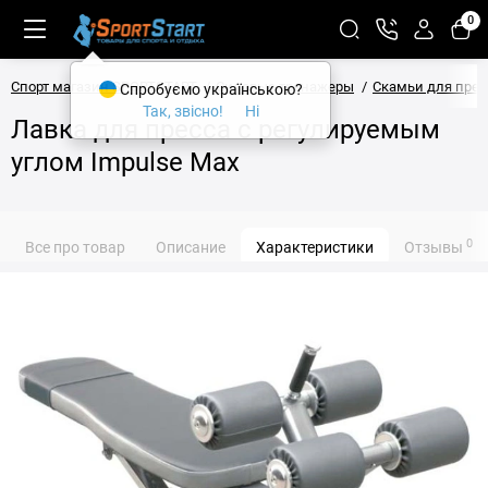
0
Спорт магазин SPORTSTART
Силовые тренажеры
Скамьи для прес
Спробуємо українською?
Так, звісно!
Ні
Лавка для пресса с регулируемым
углом Impulse Max
0
Все про товар
Описание
Характеристики
Отзывы