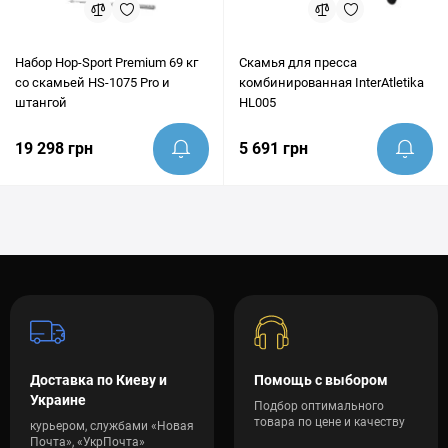
Набор Hop-Sport Premium 69 кг
Скамья для пресса
со скамьей HS-1075 Pro и
комбинированная InterAtletika
штангой
HL005
19 298 грн
5 691 грн
Доставка по Киеву и
Помощь с выбором
Украине
Подбор оптимального
товара по цене и качеству
курьером, службами «Новая
Почта», «УкрПочта»