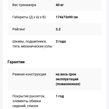
Вес тренажера
40 кг
Габариты (Д х Ш х В)
174x73x90 см
Рейтинг
3.2
Шкивы, подшипники,
3 года
тяги, механические узлы
Гарантии
Рамная конструкция
на весь срок
эксплуатации
(пожизненная)
Покрытие рукояток,
1 год
элементы обивки
сидений, спинок