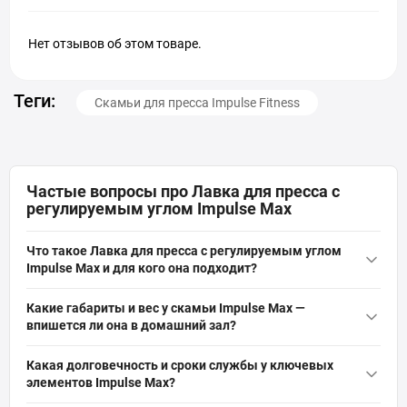
Нет отзывов об этом товаре.
Теги:
Скамьи для пресса Impulse Fitness
Частые вопросы про Лавка для пресса с
регулируемым углом Impulse Max
Что такое Лавка для пресса с регулируемым углом
Impulse Max и для кого она подходит?
Лавка для пресса с регулируемым углом Impulse Max — это
Какие габариты и вес у скамьи Impulse Max —
профессиональная наклонная скамья/римский стул для
впишется ли она в домашний зал?
прокачки прямых и косых мышц живота, скручиваний и
Скамья весит 40 кг и имеет габариты 174×73×90 см, поэтому
работы под отрицательным углом. Подходит для клубов и
Какая долговечность и сроки службы у ключевых
занимает умеренное пространство; учитывайте объём для
продвинутых пользователей, желающих формировать
элементов Impulse Max?
подходов и размещения вокруг. Благодаря прочной рамной
мышечный кор и проводить интенсивные тренировки.