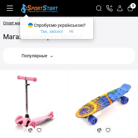
0
Спорт магазин SPORTSTART
Бренд
Meteor
Спробуємо українською?
Так, звісно!
Ні
Магазин товаров Meteor
Популярные