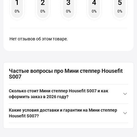
1
2
3
4
5
0%
0%
0%
0%
0%
Нет отзывов об этом товаре.
Частые вопросы про Мини степпер Housefit
S007
Сколько стоит Мини степпер Housefit S007 и как
оформить заказ в 2026 году?
Актуальная цена на оригинальную модель Мини степпер
Какие условия доставки и гарантии на Мини степпер
Housefit S007 (Артикул: 17378) от бренда HouseFit составляет 2
Housefit S007?
200 грн грн. Вы можете быстро и безопасно заказать этот товар
На всё спортивное оборудование, включая Мини степпер
из категории «
Степперы
» прямо на сайте интернет-магазина
Housefit S007, действует официальная гарантия от
SPORTSTART.com.ua. Данные о наличии и стоимости