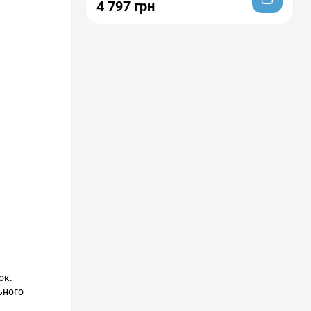
4 797 грн
ок.
ьного