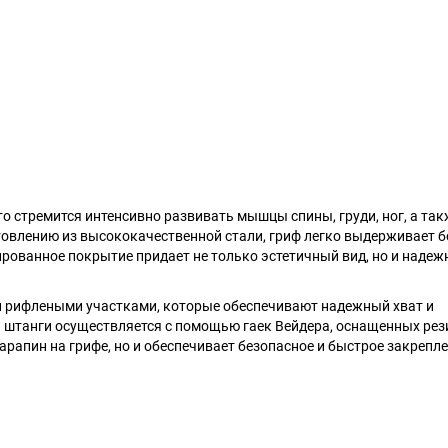
то стремится интенсивно развивать мышцы спины, груди, ног, а такж
товлению из высококачественной стали, гриф легко выдерживает 
ированное покрытие придает не только эстетичный вид, но и наде
н рифлеными участками, которые обеспечивают надежный хват и
я штанги осуществляется с помощью гаек Вейдера, оснащенных ре
арапин на грифе, но и обеспечивает безопасное и быстрое закрепл