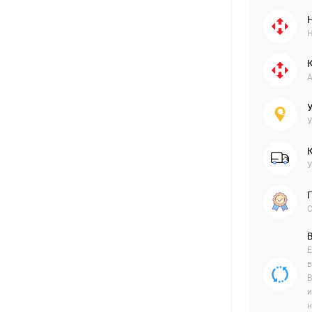
Н
А
У
У
С
Е
в
В
и
н