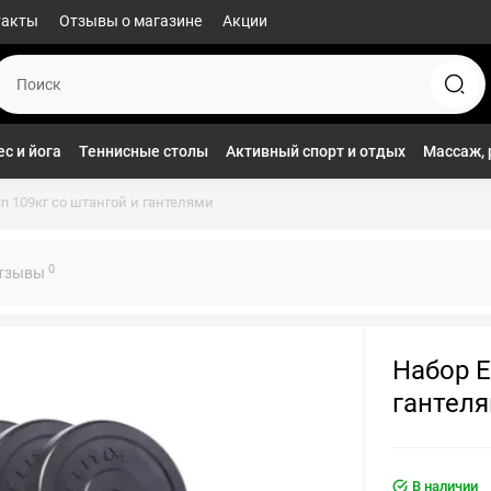
такты
Отзывы о магазине
Акции
с и йога
Теннисные столы
Активный спорт и отдых
Массаж, 
tan 109кг со штангой и гантелями
0
тзывы
Набор E
гантел
В наличии