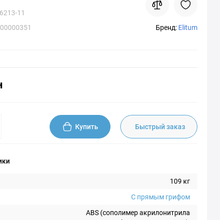
6213-11
G00000351
Бренд:
Elitum
н
Купить
Быстрый заказ
ики
109 кг
С прямым грифом
ABS (сополимер акрилонитрила