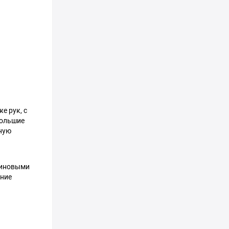
е рук, с
большие
жную
зиновыми
ение