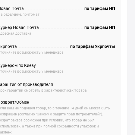
Новая Почта
по тарифам НП
а отделение, почтомат
Курьер Новая Почта
по тарифам НП
дресная доставка
Укрпочта
по тарифам Укрпочты
точняйте возможность у менеджера
Курьером по Киеву
точняйте возможность у менеджера
Гарантия от производителя
рок гарантии смотреть в характеристиках товара
Возврат/Обмен
сли Вам не подошел товар, то в течение 14 дней он может быть
озвращен (согласно "Закону о защите прав потребителей").
озрат заказа возможен при условии, что товар не был
спользован, а также при полной сохранности упаковок и
аклеек.