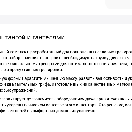
о штангой и гантелями
сальный комплект, разработанный для полноценных силовых трениро
 этот набор позволяет настроить необходимую нагрузку для эффек
рофессиональными тренерами для оптимального сочетания веса, т
ные и продуктивные тренировки.
скую форму, нарастить мышечную массу, развить выносливость и у
ф и два гантельных грифа, изготовленных из качественных материа
ловых упражнений.
 гарантирует долговечность оборудования даже при интенсивных 
ь уверены в высоком качестве этого инвентаря. Это решение, кот
 фитнес-целей в комфортных домашних условиях.