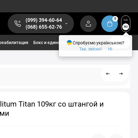
0
(099) 394-60-64
UA
(068) 655-62-76
RU
реабилитация
Бокс и единоборства
Спробуємо українською?
1/2
Так, звісно!
Ні
litum Titan 109кг со штангой и
ями