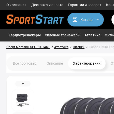
О компании
Доставка и оплата
Гарантии и возврат
Кон
Каталог
Кардиотренажеры
Силовые тренажеры
Атлетика
Фитне
Спорт магазин SPORTSTART
Атлетика
Штанги
Набор Elitum Ti
Все про товар
Описание
Характеристики
О