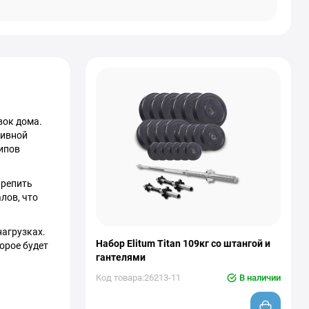
вок дома.
тивной
ипов
крепить
лов, что
нагрузках.
Набор Elitum Titan 109кг со штангой и
орое будет
гантелями
Код товара:26213-11
В наличии