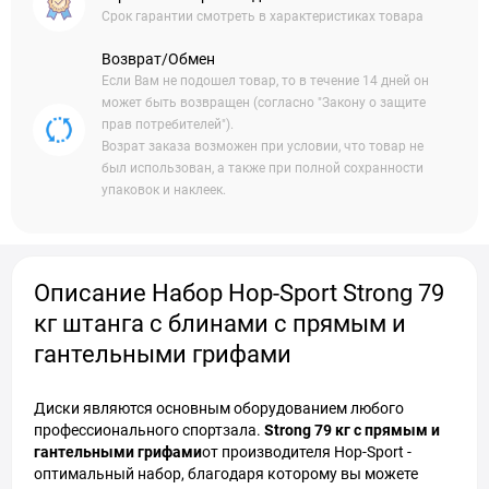
Срок гарантии смотреть в характеристиках товара
Возврат/Обмен
Если Вам не подошел товар, то в течение 14 дней он
может быть возвращен (согласно "Закону о защите
прав потребителей").
Возрат заказа возможен при условии, что товар не
был использован, а также при полной сохранности
упаковок и наклеек.
Описание Набор Hop-Sport Strong 79
кг штанга с блинами с прямым и
гантельными грифами
Диски являются основным оборудованием любого
профессионального спортзала.
Strong 79 кг с прямым и
гантельными грифами
от производителя Hop-Sport -
оптимальный набор, благодаря которому вы можете