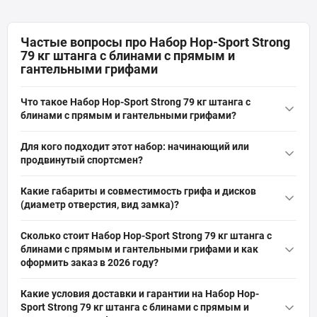
Частые вопросы про Набор Hop-Sport Strong
79 кг штанга с блинами с прямым и
гантельными грифами
Что такое Набор Hop-Sport Strong 79 кг штанга с
блинами с прямым и гантельными грифами?
Набор Hop-Sport Strong 79 кг штанга с блинами с прямым и
Для кого подходит этот набор: начинающий или
гантельными грифами — это комплект из 79 кг металлических
продвинутый спортсмен?
дисков (10, 5, 2,5, 1,25 кг), прямого хромированного грифа 167
Набор Hop-Sport Strong 79 кг подходит и начинающим, и
см (30 мм), двух гантельных грифов 40 см и хромированных
Какие габариты и совместимость грифа и дисков
продвинутым: есть мелкие диски для постепенной
винтовых зажимов. Подходит для домашних силовых
(диаметр отверстия, вид замка)?
прогрессии и общий вес 79 кг для базовых и продвинутых
тренировок.
Диаметр отверстия дисков набора Hop-Sport Strong — 31 мм,
упражнений. Гриф 167 см и гантельные грифы позволяют
Сколько стоит Набор Hop-Sport Strong 79 кг штанга с
гриф прямой 167 см с посадочным 30 мм указан в
варьировать нагрузку и технику тренировки.
блинами с прямым и гантельными грифами и как
характеристиках; замки винтовые хромированные. Проверьте
оформить заказ в 2026 году?
посадочный диаметр грифа и отверстий дисков перед
Актуальная цена на оригинальную модель Набор Hop-Sport
соединением, чтобы обеспечить совместимость и
Какие условия доставки и гарантии на Набор Hop-
Strong 79 кг штанга с блинами с прямым и гантельными
безопасность.
Sport Strong 79 кг штанга с блинами с прямым и
грифами (Артикул: UT-10000676) от бренда Hop-Sport