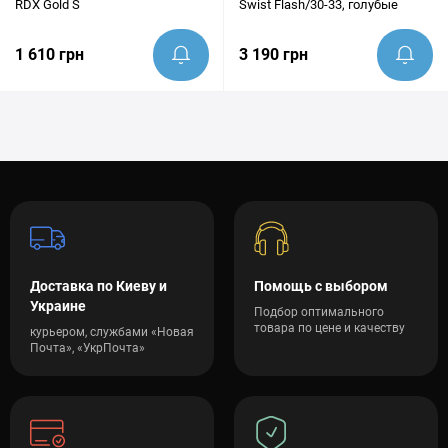
RDX Gold S
Swist Flash/30-33, голубые
1 610 грн
3 190 грн
Доставка по Киеву и
Помощь с выбором
Украине
Подбор оптимального
товара по цене и качеству
курьером, службами «Новая
Почта», «УкрПочта»