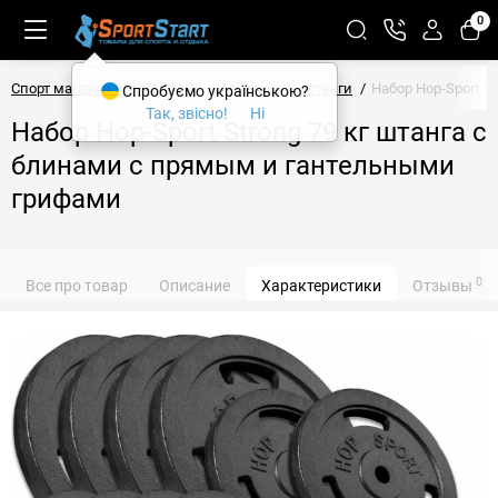
0
Спорт магазин SPORTSTART
Атлетика
Штанги
Набор Hop-Sport S
Спробуємо українською?
Так, звісно!
Ні
Набор Hop-Sport Strong 79 кг штанга с
блинами с прямым и гантельными
грифами
0
Все про товар
Описание
Характеристики
Отзывы