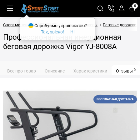
0
Спорт магазин SPORTSTART
Кардиотренажеры
Беговые дорожки
Спробуємо українською?
Так, звісно!
Ні
Профессиональная инерционная
беговая дорожка Vigor YJ-8008A
0
Все про товар
Описание
Характеристики
Отзывы
БЕСПЛАТНАЯ ДОСТАВКА