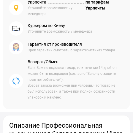
Укрпочта
по тарифам
Укрпочты
Уточняйте возможность у
менеджера
Курьером по Киеву
Уточняйте возможность у менеджера
Гарантия от производителя
Срок гарантии смотреть в характеристиках товара
Возврат/Обмен
Если Вам не подошел товар, то в течение 14 дней он
может быть возвращен (согласно "Закону о защите
прав потребителей").
Возрат заказа возможен при условии, что товар не
был использован, а также при полной сохранности
упаковок и наклеек.
Описание Профессиональная