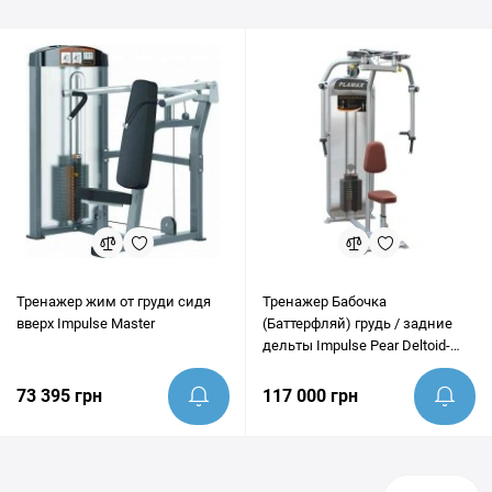
Львов, Одессу, Днепр, Харьков и любые другие населенные
пункты Украины. Перед покупкой наши эксперты всегда
готовы предоставить грамотную консультацию и помочь
убедиться, что этот товар идеально подходит под ваши цели.
Тренажер жим от груди сидя
Тренажер Бабочка
вверх Impulse Master
(Баттерфляй) грудь / задние
дельты Impulse Pear Deltoid-
Pectoral Fly PL9022
73 395 грн
117 000 грн