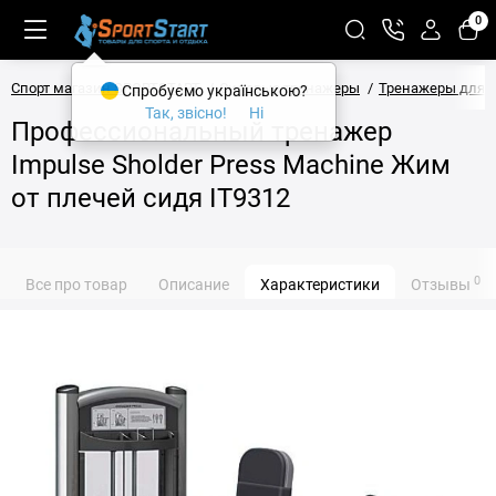
0
Спорт магазин SPORTSTART
Силовые тренажеры
Тренажеры для 
Спробуємо українською?
Так, звісно!
Ні
Профессиональный тренажер
Impulse Sholder Press Machine Жим
от плечей сидя IT9312
0
Все про товар
Описание
Характеристики
Отзывы