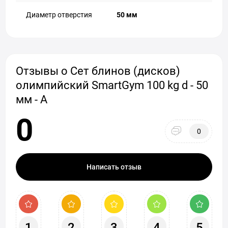
Диаметр отверстия
50 мм
Отзывы о Сет блинов (дисков)
олимпийский SmartGym 100 kg d - 50
мм - А
0
0
Написать отзыв
1
2
3
4
5