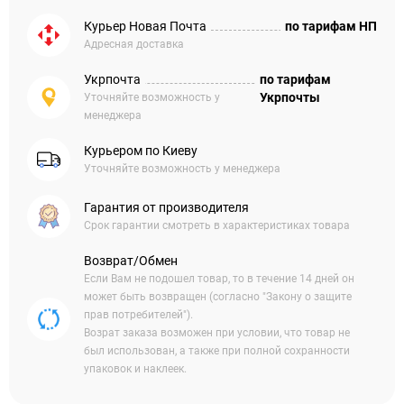
Курьер Новая Почта
по тарифам НП
Адресная доставка
Укрпочта
по тарифам
Укрпочты
Уточняйте возможность у
менеджера
Курьером по Киеву
Уточняйте возможность у менеджера
Гарантия от производителя
Срок гарантии смотреть в характеристиках товара
Возврат/Обмен
Если Вам не подошел товар, то в течение 14 дней он
может быть возвращен (согласно "Закону о защите
прав потребителей").
Возрат заказа возможен при условии, что товар не
был использован, а также при полной сохранности
упаковок и наклеек.