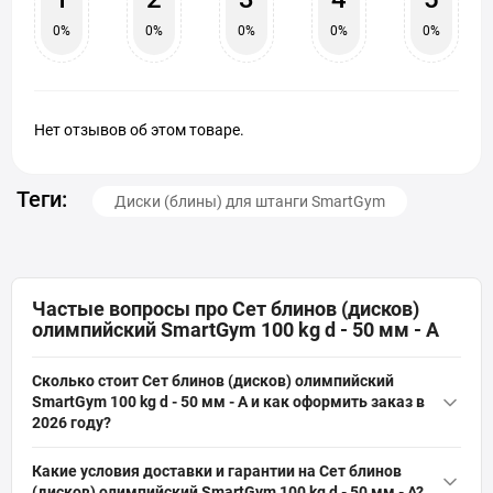
0%
0%
0%
0%
0%
Нет отзывов об этом товаре.
Теги:
Диски (блины) для штанги SmartGym
Частые вопросы про Сет блинов (дисков)
олимпийский SmartGym 100 kg d - 50 мм - А
Сколько стоит Сет блинов (дисков) олимпийский
SmartGym 100 kg d - 50 мм - А и как оформить заказ в
2026 году?
Актуальная цена на оригинальную модель Сет блинов
Какие условия доставки и гарантии на Сет блинов
(дисков) олимпийский SmartGym 100 kg d - 50 мм - А (Артикул:
(дисков) олимпийский SmartGym 100 kg d - 50 мм - А?