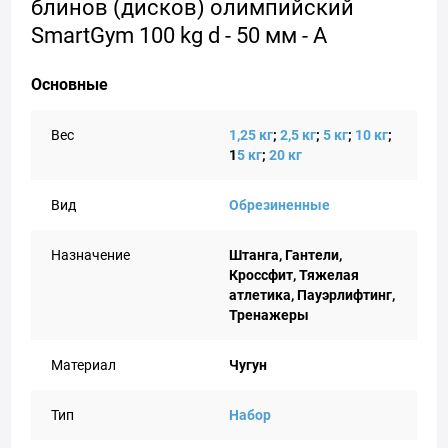
блинов (дисков) олимпийский
SmartGym 100 kg d - 50 мм - А
Основные
Вес
1,2
5 кг
;
2,
5 кг
;
5 кг
;
10 кг
;
1
5 кг
;
20 кг
Вид
Обрезиненные
Назначение
Штанга, Гантели,
Кроссфит, Тяжелая
атлетика, Пауэрлифтинг,
Тренажеры
Материал
Чугун
Тип
Набор