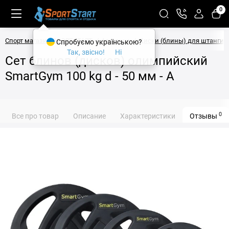
0
Спорт магазин SPORTSTART
Атлетика
Диски (блины) для штанги
Спробуємо українською?
Так, звісно!
Ні
Сет блинов (дисков) олимпийский
SmartGym 100 kg d - 50 мм - А
0
Все про товар
Описание
Характеристики
Отзывы