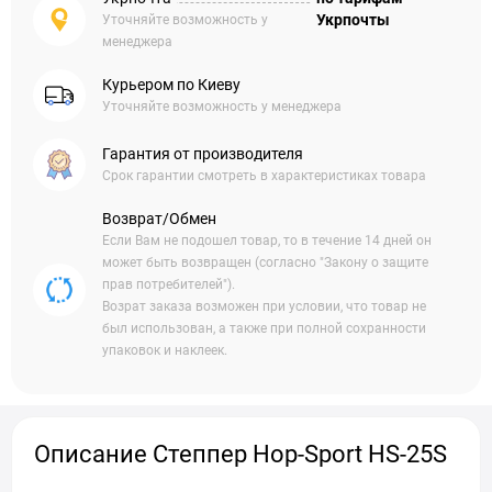
Укрпочты
Уточняйте возможность у
менеджера
Курьером по Киеву
Уточняйте возможность у менеджера
Гарантия от производителя
Срок гарантии смотреть в характеристиках товара
Возврат/Обмен
Если Вам не подошел товар, то в течение 14 дней он
может быть возвращен (согласно "Закону о защите
прав потребителей").
Возрат заказа возможен при условии, что товар не
был использован, а также при полной сохранности
упаковок и наклеек.
Описание Степпер Hop-Sport HS-25S