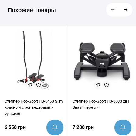
Мы обеспечиваем быструю и надежную доставку в Киев,
проверены по состоянию на 08 месяц 2026 года.
Похожие товары
Львов, Одессу, Днепр, Харьков и любые другие населенные
пункты Украины. Перед покупкой наши эксперты всегда
готовы предоставить грамотную консультацию и помочь
убедиться, что этот товар идеально подходит под ваши цели.
Степпер Hop-Sport HS-045S Slim
Степпер Hop-Sport HS-060S 2в1
красный с эспандерами и
Snash черный
ручками
6 558 грн
7 288 грн