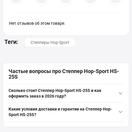
Нет отзывов об этом товаре.
Теги:
Степперы Hop-Sport
Частые вопросы про Степпер Hop-Sport HS-
25S
Сколько стоит Степпер Hop-Sport HS-25S и как
оформить заказ в 2026 году?
Актуальная цена на оригинальную модель Степпер Hop-Sport
Какие условия доставки и гарантии на Степпер Hop-
HS-25S (Артикул: 00-00000061) от бренда Hop-Sport составляет 3
Sport HS-25S?
628 грн грн. Вы можете быстро и безопасно заказать этот товар
На всё спортивное оборудование, включая Степпер Hop-Sport
из категории «
Степперы
» прямо на сайте интернет-магазина
HS-25S, действует официальная гарантия от производителя.
SPORTSTART.com.ua. Данные о наличии и стоимости