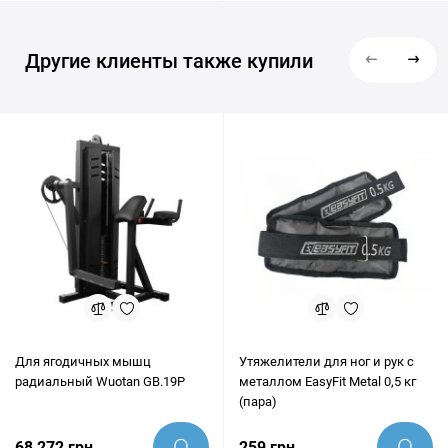
Другие клиенты также купили
Для ягодичных мышц
Утяжелители для ног и рук с
радиальный Wuotan GB.19P
металлом EasyFit Metal 0,5 кг
(пара)
68 272 грн
259 грн