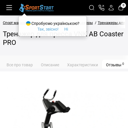
0
Спорт магазин SPORTSTART
Силовые тренажеры
Тренажеры для 
Спробуємо українською?
Так, звісно!
Ні
Тренажер для пресса VNK AB Coaster
PRO
0
Все про товар
Описание
Характеристики
Отзывы