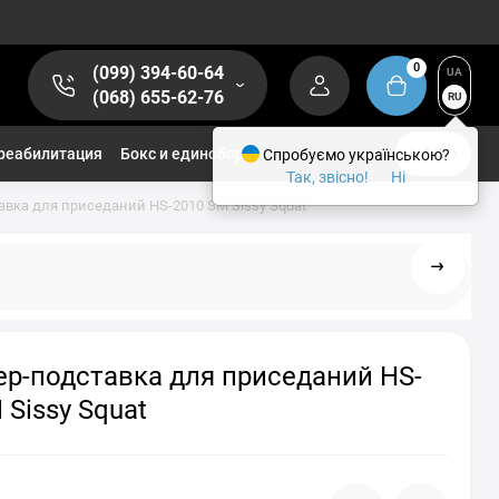
0
(099) 394-60-64
UA
(068) 655-62-76
RU
реабилитация
Бокс и единоборства
Спробуємо українською?
1/2
Так, звісно!
Ні
вка для приседаний HS-2010 SM Sissy Squat
р-подставка для приседаний HS-
 Sissy Squat