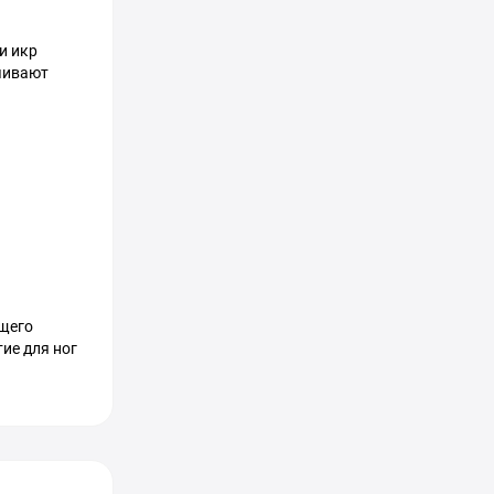
и икр
ечивают
ящего
ие для ног