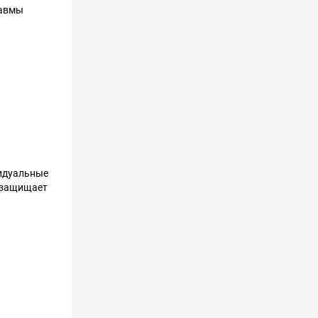
равмы
видуальные
а защищает