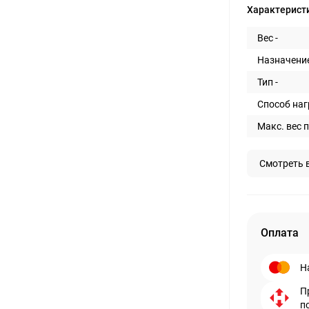
Характерист
Вес -
Назначение
Тип -
Способ наг
Макс. вес п
Смотреть 
Оплата
Н
П
п