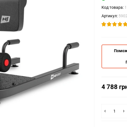
Код товара:
1
Артикул:
590
Помож
4 788 гр