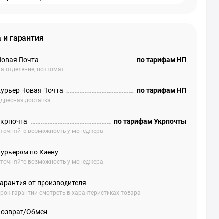
 и гарантия
Новая Почта
по тарифам НП
а отделение, почтомат
Курьер Новая Почта
по тарифам НП
дресная доставка
Укрпочта
по тарифам Укрпочты
точняйте возможность у менеджера
Курьером по Киеву
точняйте возможность у менеджера
Гарантия от производителя
рок гарантии смотреть в характеристиках товара
Возврат/Обмен