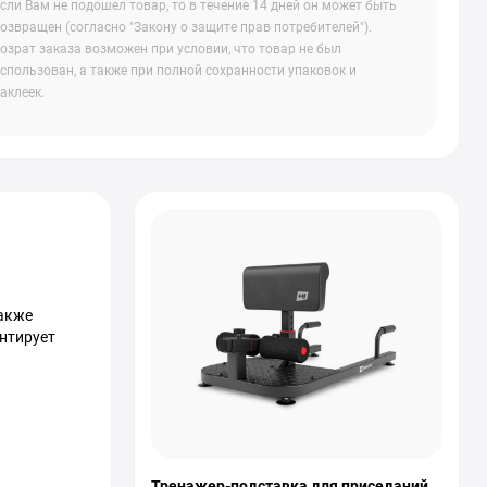
сли Вам не подошел товар, то в течение 14 дней он может быть
озвращен (согласно "Закону о защите прав потребителей").
озрат заказа возможен при условии, что товар не был
спользован, а также при полной сохранности упаковок и
аклеек.
также
антирует
Тренажер-подставка для приседаний