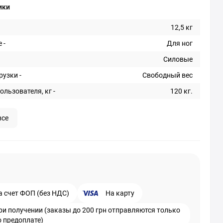
ики
12,5 кг
 -
Для ног
Силовые
рузки -
Свободный вес
ользователя, кг -
120 кг.
все
а счет ФОП (без НДС)
На карту
ри получении (заказы до 200 грн отправляются только
о предоплате)