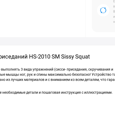
Е
в
В
и
н
иседаний HS-2010 SM Sissy Squat
 выполнять 3 вида упражнений (сисси- приседания, скручивания и
ные мышцы ног, рук и спины максимально безопасно! Устройство 
ано из лучших материалов и с вниманием ко всем деталям, что гар
се необходимые детали и пошаговая инструкция с иллюстрациями.