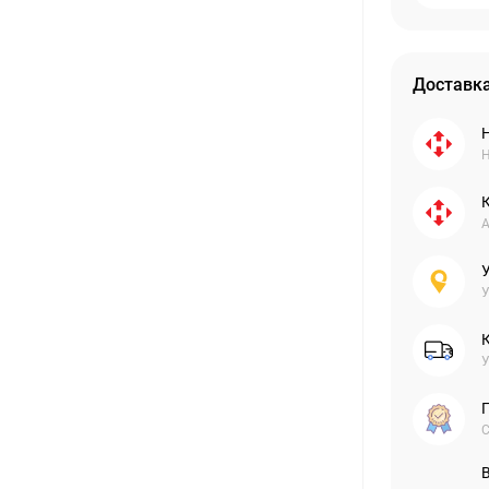
Доставка
Н
А
У
У
С