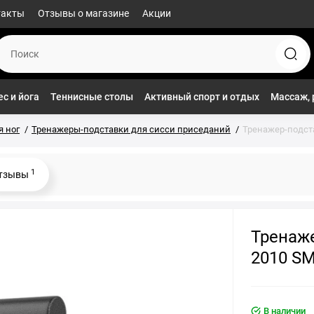
такты
Отзывы о магазине
Акции
с и йога
Теннисные столы
Активный спорт и отдых
Массаж, 
 ног
Тренажеры-подставки для сисси приседаний
Тренажер-подста
1
тзывы
Тренаже
2010 SM
В наличии