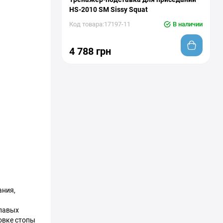
HS-2010 SM Sissy Squat
Код товара:17197-11
В наличии
4 788 грн
ания,
главых
овке стопы