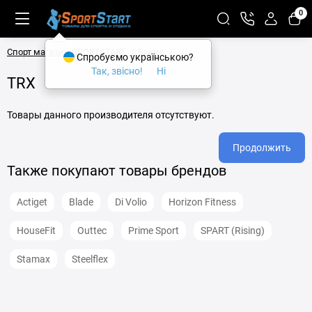
0
Спорт магазин SPORTSTART
Бренд
ТRХ
Спробуємо українською?
Так, звісно!
Ні
ТRХ
Товары данного производителя отсутствуют.
Продолжить
Также покупают товары брендов
Actiget
Blade
Di Volio
Horizon Fitness
HouseFit
Outtec
Prime Sport
SPART (Rising)
Stamax
Steelflex