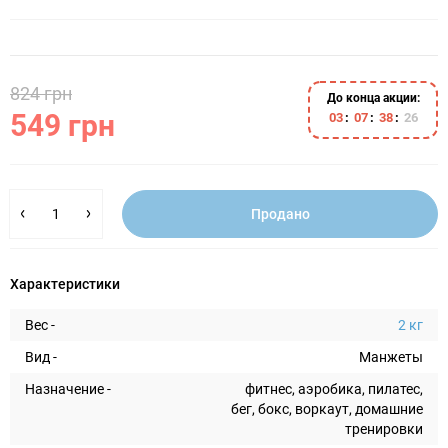
824 грн
До конца акции:
549 грн
0
3
0
7
3
8
2
5
Продано
Характеристики
Вес -
2 кг
Вид -
Манжеты
Назначение -
фитнес, аэробика, пилатес,
бег, бокс, воркаут, домашние
тренировки