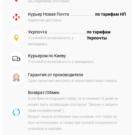
На отделение, почтомат
Курьер Новая Почта
по тарифам НП
Адресная доставка
Укрпочта
по тарифам
Укрпочты
Уточняйте возможность у
менеджера
Курьером по Киеву
Уточняйте возможность у менеджера
Гарантия от производителя
Срок гарантии смотреть в характеристиках товара
Возврат/Обмен
Если Вам не подошел товар, то в течение 14 дней он
может быть возвращен (согласно "Закону о защите
прав потребителей").
Возрат заказа возможен при условии, что товар не
был использован, а также при полной сохранности
упаковок и наклеек.