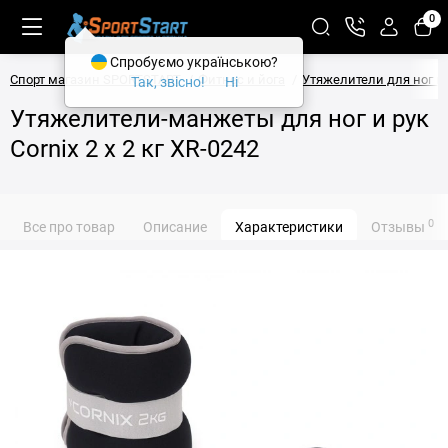
0
Спробуємо українською?
Спорт магазин SPORTSTART
Фитнес и йога
Утяжелители для ног и 
Так, звісно!
Ні
Утяжелители-манжеты для ног и рук
Cornix 2 x 2 кг XR-0242
0
Все про товар
Описание
Характеристики
Отзывы