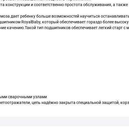
та конструкции и соответственно простота обслуживания, а также
рмоза дает ребенку больше возможностей научиться останавливат
шипником RoyalBaby, который обеспечивает гораздо более высок
ние качению.Такой тип подшипников обеспечивает легкий старт с м
ными сварочными узлами
ветоотражатели, цепь надёжно закрыта специальной защитой, кор