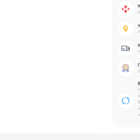
А
У
У
С
Е
в
В
и
н