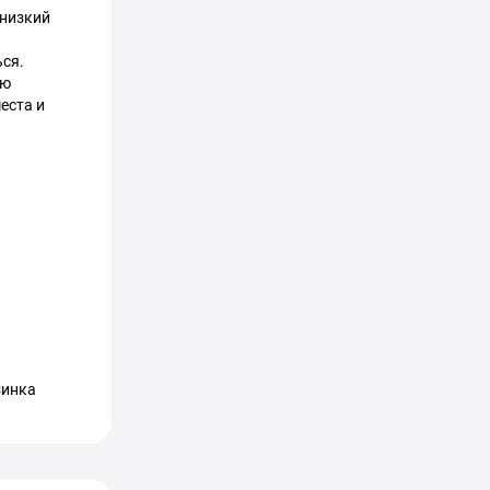
 низкий
ься.
ую
еста и
зинка