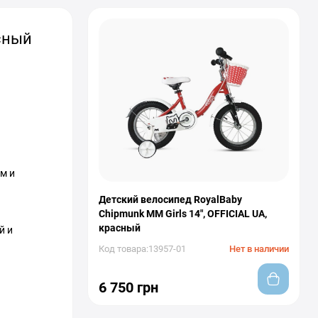
асный
м и
Детский велосипед RoyalBaby
Chipmunk MM Girls 14", OFFICIAL UA,
красный
й и
Код товара:13957-01
Нет в наличии
6 750 грн