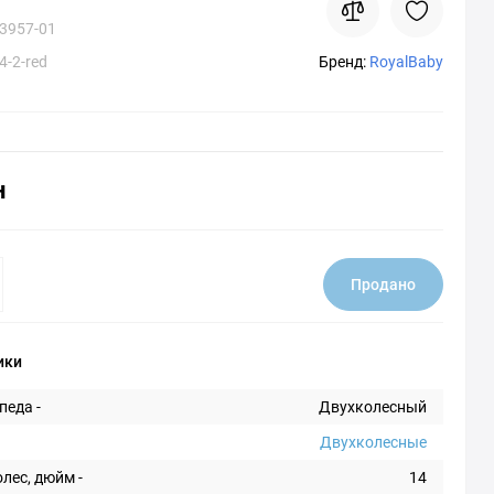
3957-01
-2-red
Бренд:
RoyalBaby
н
Продано
ики
педа -
Двухколесный
Двухколесные
лес, дюйм -
14