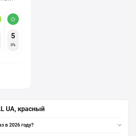
5
0%
AL UA, красный
з в 2026 году?