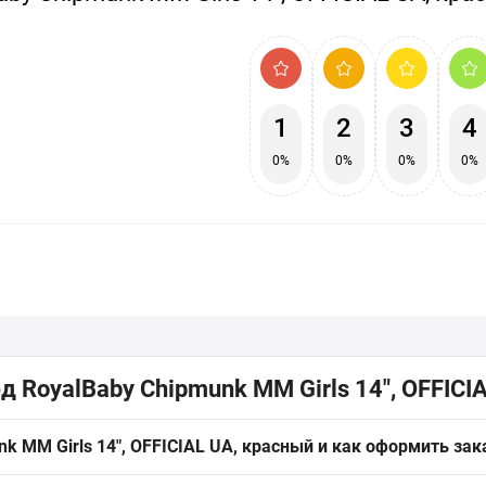
1
2
3
4
0%
0%
0%
0%
 RoyalBaby Chipmunk MM Girls 14", OFFICI
k MM Girls 14", OFFICIAL UA, красный и как оформить зака