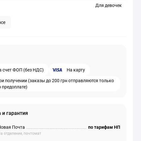
Для девочек
все
а счет ФОП (без НДС)
На карту
ри получении (заказы до 200 грн отправляются только
о предоплате)
 и гарантия
Новая Почта
по тарифам НП
а отделение, почтомат