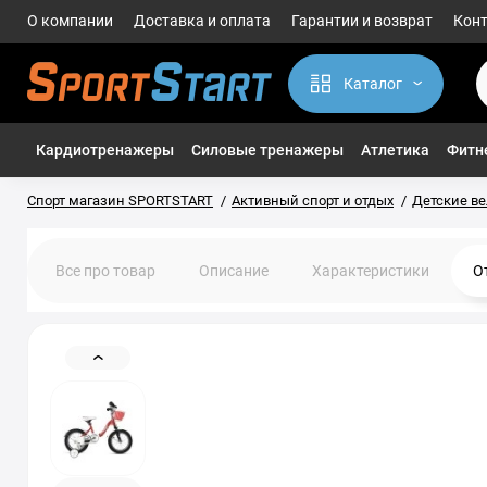
О компании
Доставка и оплата
Гарантии и возврат
Кон
Каталог
Кардиотренажеры
Силовые тренажеры
Атлетика
Фитне
Спорт магазин SPORTSTART
Активный спорт и отдых
Детские в
Все про товар
Описание
Характеристики
О