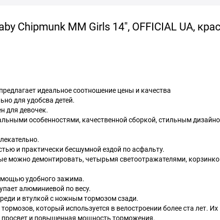
y Chipmunk MM Girls 14", OFFICIAL UA, кр
предлагает идеальное соотношение цены и качества
но для удобсва детей.
ен для девочек.
альными особенностями, качественной сборкой, стильным дизайно
влекательно.
стью и практически бесшумной ездой по асфальту.
ые можно демонтировать, четырьмя светоотражателями, корзинко
помощью удобного зажима.
упает алюминиевой по весу.
ереди и втулкой с ножным тормозом сзади.
 тормозов, который используется в велостроении более ста лет. Их
й просвет и повышенная мощность торможения.