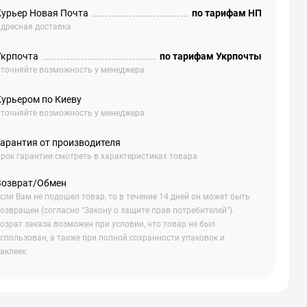
Курьер Новая Почта
по тарифам НП
дресная доставка
Укрпочта
по тарифам Укрпочты
точняйте возможность у менеджера
Курьером по Киеву
точняйте возможность у менеджера
Гарантия от производителя
рок гарантии смотреть в характеристиках товара
Возврат/Обмен
сли Вам не подошел товар, то в течение 14 дней он может быть
озвращен (согласно "Закону о защите прав потребителей").
озрат заказа возможен при условии, что товар не был
спользован, а также при полной сохранности упаковок и
аклеек.