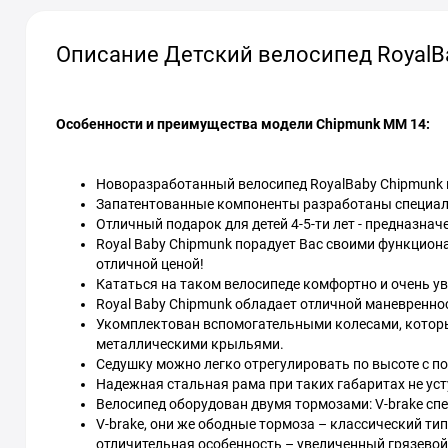
Описание Детский велосипед RoyalBab
Особенности и преимущества модели Chipmunk MM 14:
Новоразработанный велосипед RoyalBaby Chipmunk 
Запатентованные компоненты разработаны специаль
Отличный подарок для детей 4-5-ти лет - предназнач
Royal Baby Chipmunk порадует Вас своими функцион
отличной ценой!
Кататься на таком велосипеде комфортно и очень у
Royal Baby Chipmunk обладает отличной маневренно
Укомплектован вспомогательными колесами, котор
металлическими крыльями.
Седушку можно легко отрегулировать по высоте с 
Надежная стальная рама при таких габаритах не уст
Велосипед оборудован двумя тормозами: V-brake сп
V-brake, они же ободные тормоза – классический тип
отличительная особенность – увеличенный грязево