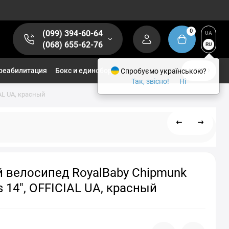
0
(099) 394-60-64
UA
(068) 655-62-76
RU
реабилитация
Бокс и единоборства
Спробуємо українською?
1/2
Так, звісно!
Ні
AL UA, красный
 велосипед RoyalBaby Chipmunk
s 14", OFFICIAL UA, красный