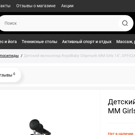
такты
Отзывы о магазине
Акции
с и йога
Теннисные столы
Активный спорт и отдых
Массаж, 
елосипеды
Детский велосипед RoyalBaby Chipmunk MM Girls 14", OFFICI
0
тзывы
Детский
MM Girl
Нет в наличии