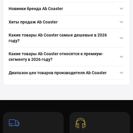
Новинки бренда Ab Coaster
Скамья для пресса Ab Coaster X3S
— 20 900 грн
Хиты продаж Ab Coaster
Тренажер Tire Flip 180
— 138 600 грн
Тренажер Tire Flip 180
— 138 600 грн
Какие товары Ab Coaster самые дешевые в 2026
году?
Скамья для пресса Ab Coaster X3S
— 20 900 грн
Скамья для пресса Ab Coaster X3S
— 20 900 грн
Какие товары Ab Coaster относятся к премиум-
сегменту в 2026 году?
Тренажер Tire Flip 180
— 138 600 грн
Тренажер Tire Flip 180
— 138 600 грн
Диапазон цен товаров производителя Ab Coaster
Скамья для пресса Ab Coaster X3S
— 20 900 грн
Ab Coaster: 20 900 грн — 138 600 грн (2)