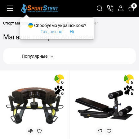
0
Спорт магазин SPORTSTART
Бренд
Ab Coaster
Спробуємо українською?
Так, звісно!
Ні
Магазин товаров Ab Coaster
Популярные
6
6
6
6