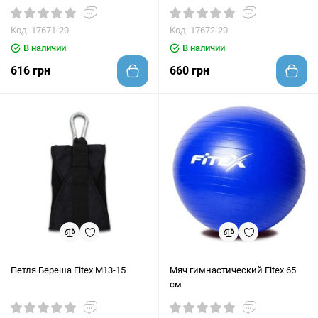
Код: 17671-20
Код: 17672-20
В наличии
В наличии
616 грн
660 грн
Петля Береша Fitex M13-15
Мяч гимнастический Fitex 65
см