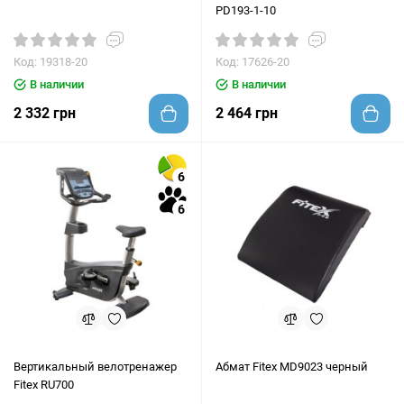
PD193-1-10
Код: 19318-20
Код: 17626-20
В наличии
В наличии
2 332 грн
2 464 грн
6
6
Вертикальный велотренажер
Абмат Fitex MD9023 черный
Fitex RU700