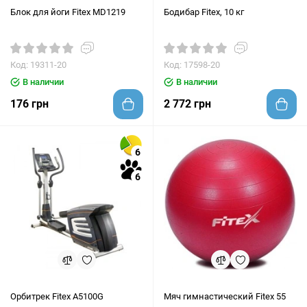
Блок для йоги Fitex MD1219
Бодибар Fitex, 10 кг
Код: 19311-20
Код: 17598-20
В наличии
В наличии
176 грн
2 772 грн
6
6
Орбитрек Fitex A5100G
Мяч гимнастический Fitex 55