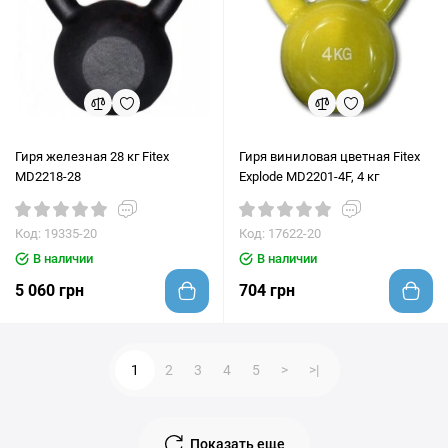
Гиря железная 28 кг Fitex
Гиря виниловая цветная Fitex
MD2218-28
Explode MD2201-4F, 4 кг
Код: 19335-20
Код: 17622-20
В наличии
В наличии
5 060 грн
704 грн
1
2
3
4
5
>
>|
Показать еще