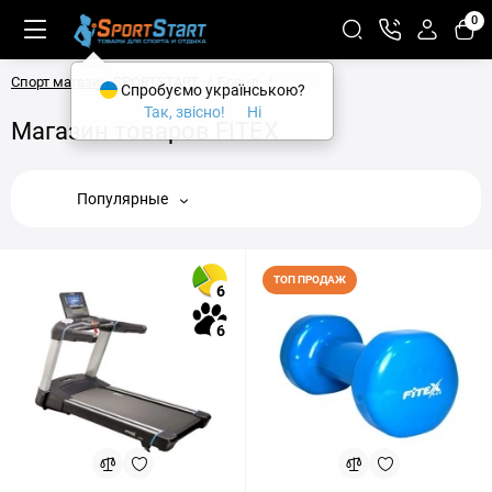
0
Спорт магазин SPORTSTART
Бренд
FITEX
Спробуємо українською?
Так, звісно!
Ні
Магазин товаров FITEX
Популярные
ТОП ПРОДАЖ
6
6