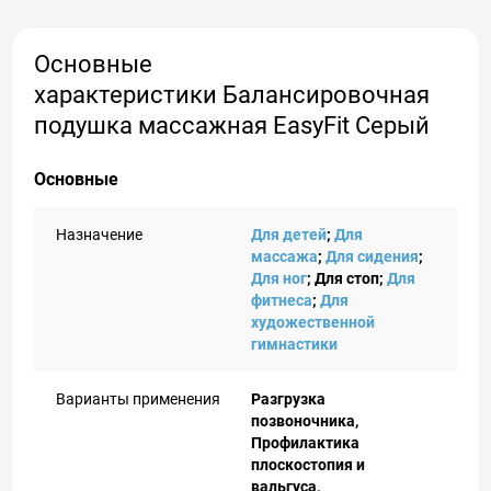
Основные
характеристики Балансировочная
подушка массажная EasyFit Серый
Основные
Назначение
Для детей
;
Для
массажа
;
Для сидения
;
Для ног
; Для стоп;
Для
фитнеса
;
Для
художественной
гимнастики
Варианты применения
Разгрузка
позвоночника,
Профилактика
плоскостопия и
вальгуса,