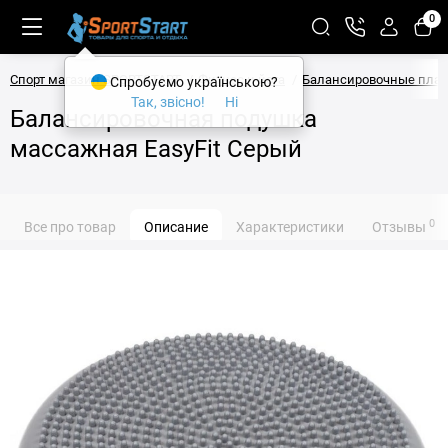
0
Спорт магазин SPORTSTART
Фитнес и йога
Балансировочные пла
Спробуємо українською?
Так, звісно!
Ні
Балансировочная подушка
массажная EasyFit Серый
0
Все про товар
Описание
Характеристики
Отзывы