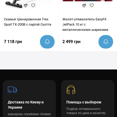
Скамья тренировочная Trex
Жилет-утяжелитель EasyFit
Sport TX-200B с партой Скотта
JetPack 10 кг с
металлическими шариками
7 118 грн
2 499 грн
Доставка по Киеву и
Помощь с выбором
Украине
Подбор оптимального
товара по цене и качеству
курьером, службами «Новая