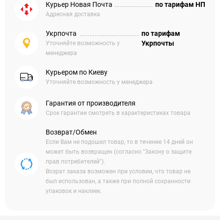
Курьер Новая Почта
по тарифам НП
Адресная доставка
Укрпочта
по тарифам
Укрпочты
Уточняйте возможность у
менеджера
Курьером по Киеву
Уточняйте возможность у менеджера
Гарантия от производителя
Срок гарантии смотреть в характеристиках товара
Возврат/Обмен
Если Вам не подошел товар, то в течение 14 дней он
может быть возвращен (согласно "Закону о защите
прав потребителей").
Возрат заказа возможен при условии, что товар не
был использован, а также при полной сохранности
упаковок и наклеек.