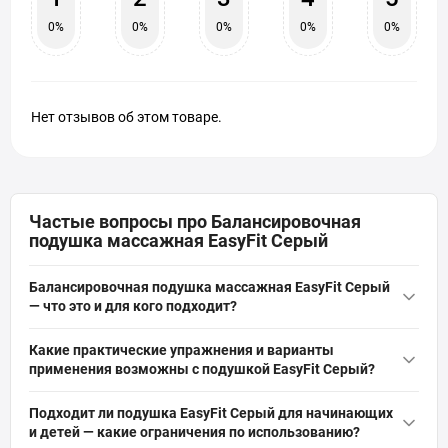
0%
0%
0%
0%
0%
Нет отзывов об этом товаре.
Частые вопросы про Балансировочная
подушка массажная EasyFit Серый
Балансировочная подушка массажная EasyFit Серый
— что это и для кого подходит?
Балансировочная подушка массажная EasyFit Серый — это
Какие практические упражнения и варианты
частично наполненный воздухом резиновый диск с
применения возможны с подушкой EasyFit Серый?
небольшими массажными шипами на поверхности,
Используйте подушку для стояния на одной или двух ногах,
предназначенный для тренировки равновесия,
Подходит ли подушка EasyFit Серый для начинающих
балансировочных планок, динамических переходов, сидения
проприоцепции и укрепления мышц-стабилизаторов.
и детей — какие ограничения по использованию?
для активации кора и акупунктурного массажа стоп. Варианты