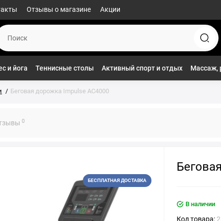
такты
Отзывы о магазине
Акции
с и йога
Теннисные столы
Активный спорт и отдых
Массаж, 
и
Беговая дорожка Impulse AC4000
0
тзывы
Беговая
БЕСПЛАТНАЯ ДОСТАВКА
В наличии
Код товара:
2