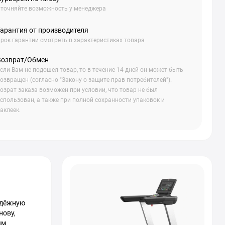
точняйте возможность у менеджера
Гарантия от производителя
рок гарантии смотреть в характеристиках товара
Возврат/Обмен
сли Вам не подошел товар, то в течение 14 дней он может быть
озвращен (согласно "Закону о защите прав потребителей").
озрат заказа возможен при условии, что товар не был
спользован, а также при полной сохранности упаковок и
аклеек.
адёжную
нову,
ым