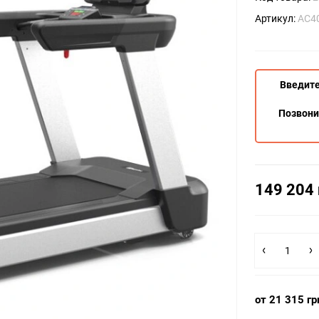
Артикул:
AC4
Введите
Позвон
149 204 
от 21 315 гр