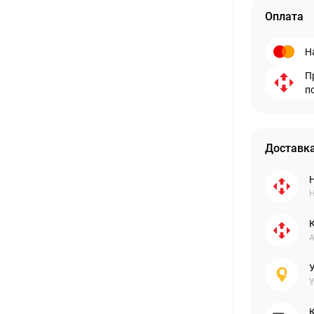
Оплата
Н
П
п
Доставка
Н
А
У