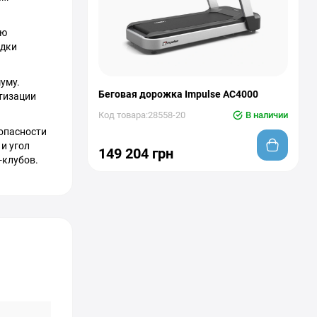
ью
ядки
уму.
Беговая дорожка Impulse AC4000
тизации
Код товара:28558-20
В наличии
опасности
 и угол
149 204 грн
-клубов.