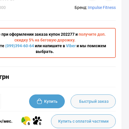
000
Бренд:
Impulse Fitness
 при оформлении заказа купон 202277 и
получите доп.
скидку 5% на беговую дорожку.
ите
(099)394-60-64
или напишите в
Viber
и мы поможем
выбрать.
грн
Купить
Быстрый заказ
н/мес.
Купить с оплатой частями
6
6