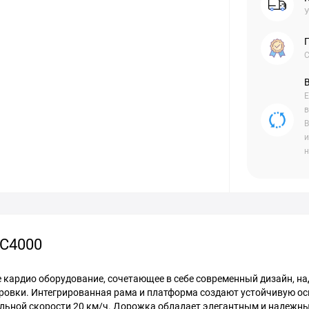
У
С
Е
в
В
и
н
AC4000
 кардио оборудование, сочетающее в себе современный дизайн, н
ровки. Интегрированная рама и платформа создают устойчивую ос
альной скорости 20 км/ч. Дорожка обладает элегантным и надежн