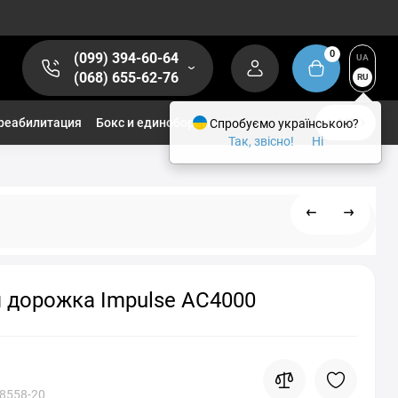
0
(099) 394-60-64
UA
(068) 655-62-76
RU
реабилитация
Бокс и единоборства
Спробуємо українською?
1/2
Так, звісно!
Ні
 дорожка Impulse AC4000
8558-20