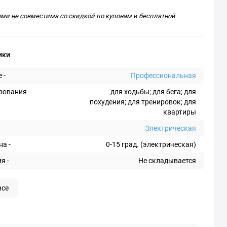
ями не совместима со скидкой по купонам и бесплатной
ики
 -
Профессиональная
зования -
для ходьбы; для бега; для
похудения; для тренировок; для
квартиры
Электрическая
на -
0-15 град. (электрическая)
я -
Не складывается
все