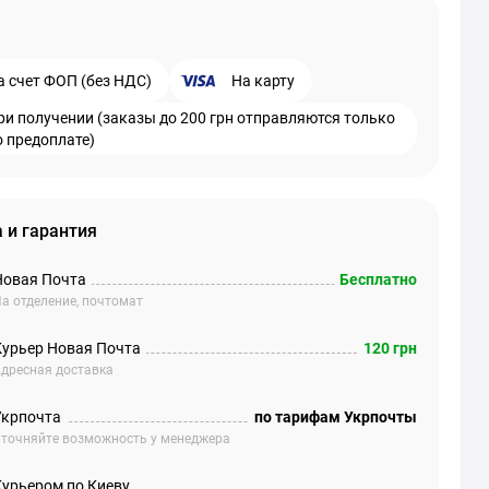
а счет ФОП (без НДС)
На карту
ри получении (заказы до 200 грн отправляются только
о предоплате)
 и гарантия
Новая Почта
Бесплатно
а отделение, почтомат
Курьер Новая Почта
120 грн
дресная доставка
Укрпочта
по тарифам Укрпочты
точняйте возможность у менеджера
Курьером по Киеву