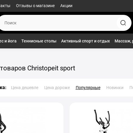
такты
Отзывы о магазине
Акции
с и йога
Теннисные столы
Активный спорт и отдых
Массаж, 
товаров Christopeit sport
ка:
Цена дешевле
Цена дороже
Популярные
Новинки
П