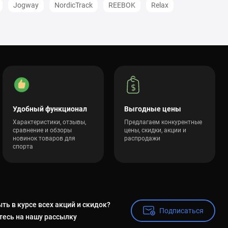
Jogway
NordicTrack
REEBOK
Relax
Удобный функционал
Выгодные цены
Характеристики, отзывы,
Предлагаем конкурентные
сравнение и обзоры
цены, скидки, акции и
новинок товаров для
распродажи
спорта
ть в курсе всех акций и скидок?
Подписаться
Подписаться
есь на нашу рассылку