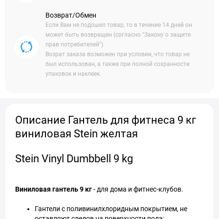
Возврат/Обмен
Если Вам не подошел товар, то в течение 14 дней он
может быть возвращен (согласно "Закону о защите
прав потребителей").
Возрат заказа возможен при условии, что товар не
был использован, а также при полной сохранности
упаковок и наклеек.
Описание Гантель для фитнеса 9 кг
виниловая Stein желтая
Stein Vinyl Dumbbell 9 kg
Виниловая гантель 9 кг
- для дома и фитнес-клубов.
Гантели с поливинилхлоридным покрытием, не
оставляют следов на поверхности пола;