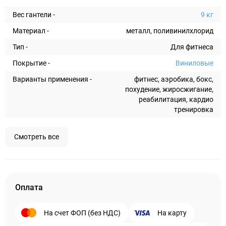
Вес гантели -
9 кг
Материал -
металл, поливинилхлорид
Тип -
Для фитнеса
Покрытие -
Виниловые
Варианты применения -
фитнес, аэробика, бокс,
похудение, жиросжигание,
реабилитация, кардио
тренировка
Смотреть все
Оплата
На счет ФОП (без НДС)
На карту