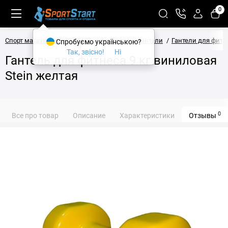
0
Спорт магазин SPORTSTART
Атлетика
Гантели
Гантели для фитн
Спробуємо українською?
Так, звісно!
Ні
Гантель для фитнеса 9 кг виниловая
Stein желтая
0
Все про товар
Описание
Характеристики
Отзывы