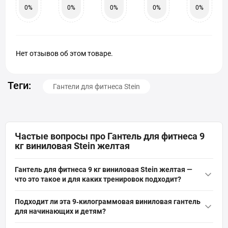
0%
0%
0%
0%
0%
Нет отзывов об этом товаре.
Теги:
Гантели для фитнеса Stein
Частые вопросы про Гантель для фитнеса 9
кг виниловая Stein желтая
Гантель для фитнеса 9 кг виниловая Stein желтая —
что это такое и для каких тренировок подходит?
Гантель для фитнеса 9 кг виниловая Stein желтая — это
Подходит ли эта 9‑килограммовая виниловая гантель
цельная металлическая гантель с поливинилхлоридным
для начинающих и детям?
виниловым покрытием, предназначенная для дома и фитнес-
Да, гантель указана как подходящая для детей, женщин и