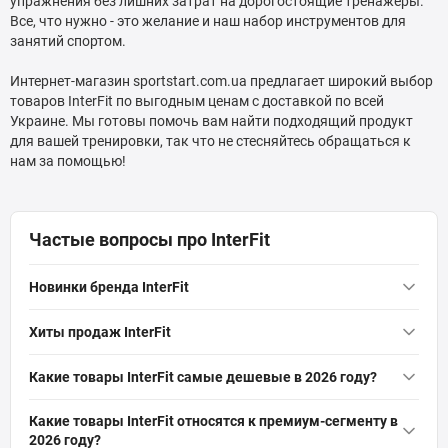
упражнения без лишних затрат на дорогостоящие тренажеры.
Все, что нужно - это желание и наш набор инструментов для
занятий спортом.
Интернет-магазин sportstart.com.ua предлагает широкий выбор
товаров InterFit по выгодным ценам с доставкой по всей
Украине. Мы готовы помочь вам найти подходящий продукт
для вашей тренировки, так что не стесняйтесь обращаться к
нам за помощью!
Частые вопросы про InterFit
Новинки бренда InterFit
Орбитрек InterFit ES 4.1
— 11 952 грн
Хиты продаж InterFit
Орбитрек InterFit ES 4.1
— 11 952 грн
Какие товары InterFit самые дешевые в 2026 году?
Орбитрек InterFit ES 4.1
— 11 952 грн
Какие товары InterFit относятся к премиум-сегменту в
2026 году?