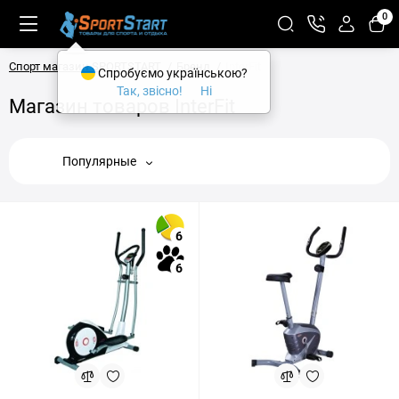
0
Спорт магазин SPORTSTART
Бренд
InterFit
Спробуємо українською?
Так, звісно!
Ні
Магазин товаров InterFit
Популярные
6
6