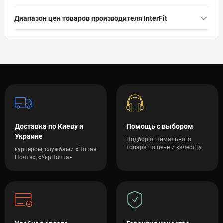
Орбитрек InterFit ES 4.1
— 11 952 грн
Диапазон цен товаров производителя InterFit
InterFit: 11 952 грн — 11 952 грн (1)
Доставка по Киеву и
Помощь с выбором
Украине
Подбор оптимального
товара по цене и качеству
курьером, службами «Новая
Почта», «УкрПочта»