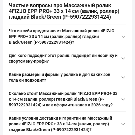
Частые вопросы про Массажный ролик
4FIZJO EPP PRO+ 33 x 14 см (валик, роллер)
гладкий Black/Green (P-5907222931424)
Что из себя представляет Массажный ролик 4FIZJO
EPP PRO+ 33 x 14 см (валик, роллер) гладкий
Black/Green (P-5907222931424)?
Массажный ролик 4FIZJO EPP PRO+ 33 x 14 см (валик, роллер)
Для кого подходит этот ролик: подойдет ли новичку и
гладкий Black/Green (P-5907222931424) — это цилиндрический
спортсмену-профи?
EPP-ролик длиной 33 см и диаметром 14 см с гладкой
Ролик 4FIZJO EPP PRO+ подходит как новичкам, так и
поверхностью, предназначенный для массажа спины, тела,
Какие размеры и формы у ролика и для каких зон
опытным спортсменам: гладкая поверхность обеспечивает
ног и шеи, подходит для фитнеса, йоги, пилатеса и МФР.
тела он подходит?
мягкий и равномерный массаж для восстановления и
Ролик имеет длину 33 см и диаметр 14 см, цилиндрической
разминки, подходит для МФР, йоги, пилатеса; материал EPP
Сколько стоит Массажный ролик 4FIZJO EPP PRO+ 33
формы с полностью гладкой поверхностью; эти габариты
даёт упругость без чрезмерной жёсткости, что удобно на
x 14 см (валик, роллер) гладкий Black/Green (P-
удобны для массажа спины, ног, шеи и общего тела,
разных уровнях подготовки.
5907222931424) и как оформить заказ в 2026 году?
позволяют выполнять как локальную проработку, так и
Актуальная цена на оригинальную модель Массажный ролик
растяжение при фитнесе, йоге и пилатесе.
Какие условия доставки и гарантии на Массажный
4FIZJO EPP PRO+ 33 x 14 см (валик, роллер) гладкий
ролик 4FIZJO EPP PRO+ 33 x 14 см (валик, роллер)
Black/Green (P-5907222931424) (Артикул: P-5907222931424) от
гладкий Black/Green (P-5907222931424)?
бренда 4FIZJO составляет 399 грн грн. Вы можете быстро и