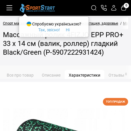
0
Спорт магазин SPORTSTART
Массаж, реабилитация, здоровье
Мас
Спробуємо українською?
Так, звісно!
Ні
Массажный ролик 4FIZJO EPP PRO+
33 x 14 см (валик, роллер) гладкий
Black/Green (P-5907222931424)
0
Все про товар
Описание
Характеристики
Отзывы
ТОП ПРОДАЖ