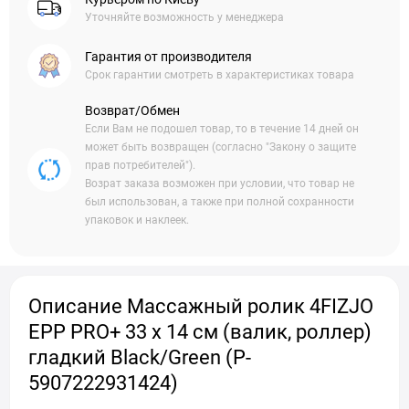
Уточняйте возможность у менеджера
Гарантия от производителя
Срок гарантии смотреть в характеристиках товара
Возврат/Обмен
Если Вам не подошел товар, то в течение 14 дней он
может быть возвращен (согласно "Закону о защите
прав потребителей").
Возрат заказа возможен при условии, что товар не
был использован, а также при полной сохранности
упаковок и наклеек.
Описание Массажный ролик 4FIZJO
EPP PRO+ 33 x 14 см (валик, роллер)
гладкий Black/Green (P-
5907222931424)