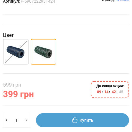
Артикул:
P-5907222931424
Цвет
599 грн
До конца акции:
399 грн
0
9
1
4
4
2
4
5
Купить