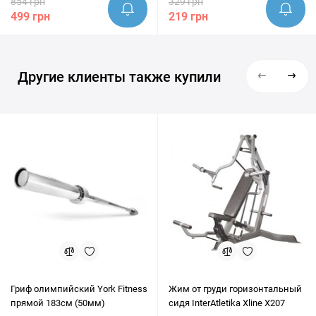
854 грн
329 грн
499 грн
219 грн
Другие клиенты также купили
Гриф олимпийский York Fitness
Жим от груди горизонтальный
прямой 183см (50мм)
сидя InterAtletika Xline X207