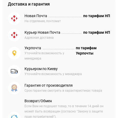
Доставка и гарантия
Новая Почта
по тарифам НП
На отделение, почтомат
Курьер Новая Почта
по тарифам НП
Адресная доставка
Укрпочта
по тарифам
Укрпочты
Уточняйте возможность у
менеджера
Курьером по Киеву
Уточняйте возможность у менеджера
Гарантия от производителя
Срок гарантии смотреть в характеристиках товара
Возврат/Обмен
Если Вам не подошел товар, то в течение 14 дней он
может быть возвращен (согласно "Закону о защите
прав потребителей").