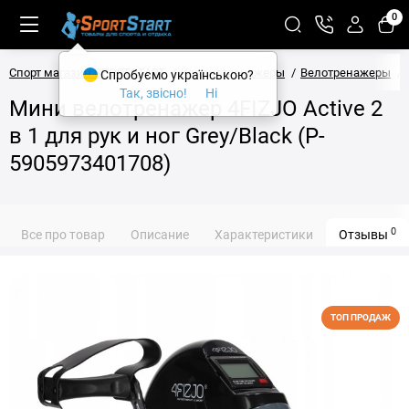
0
Спорт магазин SPORTSTART
Кардиотренажеры
Велотренажеры
Спробуємо українською?
Так, звісно!
Ні
Мини велотренажер 4FIZJO Active 2
в 1 для рук и ног Grey/Black (P-
5905973401708)
0
Все про товар
Описание
Характеристики
Отзывы
ТОП ПРОДАЖ