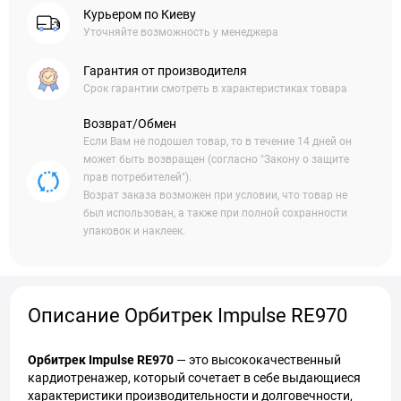
Курьером по Киеву
Уточняйте возможность у менеджера
Гарантия от производителя
Срок гарантии смотреть в характеристиках товара
Возврат/Обмен
Если Вам не подошел товар, то в течение 14 дней он
может быть возвращен (согласно "Закону о защите
прав потребителей").
Возрат заказа возможен при условии, что товар не
был использован, а также при полной сохранности
упаковок и наклеек.
Описание Орбитрек Impulse RE970
Орбитрек Impulse RE970
— это высококачественный
кардиотренажер, который сочетает в себе выдающиеся
характеристики производительности и долговечности,