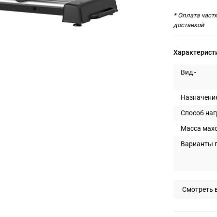
* Оплата част
доставкой
Характерист
Вид -
Назначение
Способ наг
Масса махо
Варианты п
Смотреть 