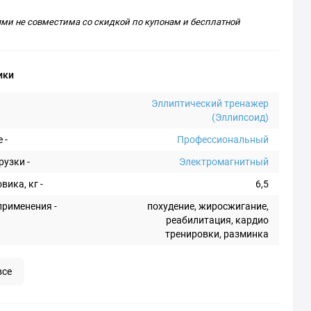
ями не совместима со скидкой по купонам и бесплатной
ики
Эллиптический тренажер
(Эллипсоид)
 -
Профессиональный
рузки -
Электромагнитный
вика, кг -
6,5
рименения -
похудение, жиросжигание,
реабилитация, кардио
тренировки, разминка
все