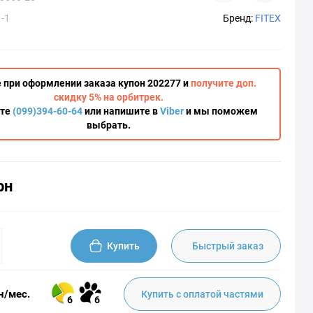
-1
Бренд:
FITEX
 при оформлении заказа купон 202277 и
получите доп.
скидку 5% на орбитрек.
ите
(099)394-60-64
или напишите в
Viber
и мы поможем
выбрать.
рн
Купить
Быстрый заказ
н/мес.
Купить с оплатой частями
6
6