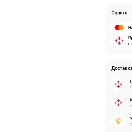
Оплата
Н
П
п
Доставка
Н
А
У