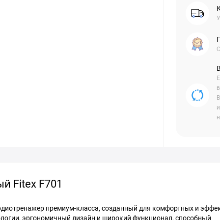
У
С
Е
в
В
и
н
й Fitex F701
рдиотренажер премиум-класса, созданный для комфортных и эффе
нологии, эргономичный дизайн и широкий функционал, способный