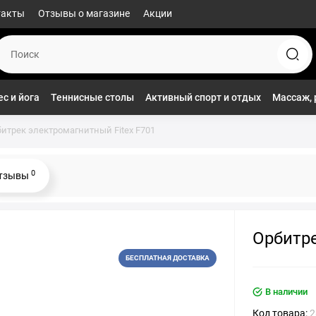
такты
Отзывы о магазине
Акции
с и йога
Теннисные столы
Активный спорт и отдых
Массаж, 
итрек электромагнитный Fitex F701
0
тзывы
Орбитре
БЕСПЛАТНАЯ ДОСТАВКА
В наличии
Код товара:
2