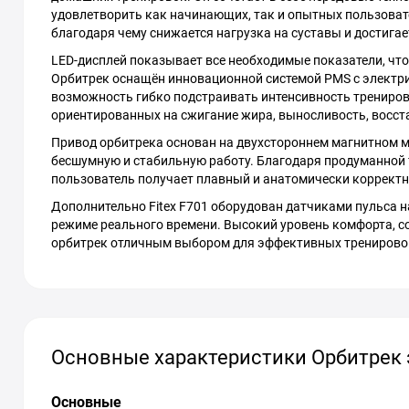
удовлетворить как начинающих, так и опытных пользоват
благодаря чему снижается нагрузка на суставы и достига
LED-дисплей показывает все необходимые показатели, что 
Орбитрек оснащён инновационной системой PMS с электрич
возможность гибко подстраивать интенсивность трениров
ориентированных на сжигание жира, выносливость, восста
Привод орбитрека основан на двухстороннем магнитном м
бесшумную и стабильную работу. Благодаря продуманной 
пользователь получает плавный и анатомически корректн
Дополнительно Fitex F701 оборудован датчиками пульса н
режиме реального времени. Высокий уровень комфорта, с
орбитрек отличным выбором для эффективных тренирово
Основные характеристики Орбитрек 
Основные