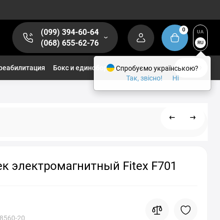
0
(099) 394-60-64
UA
(068) 655-62-76
RU
реабилитация
Бокс и единоборства
Спробуємо українською?
1/2
Так, звісно!
Ні
к электромагнитный Fitex F701
8560-20