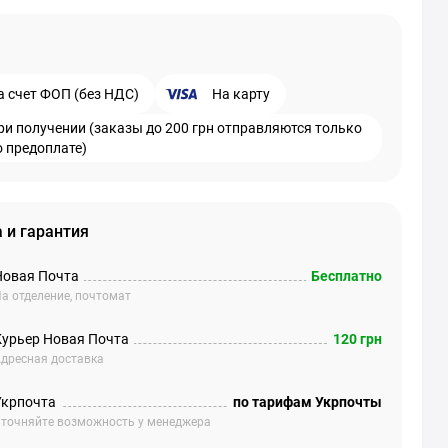
а счет ФОП (без НДС)
На карту
ри получении (заказы до 200 грн отправляются только
о предоплате)
 и гарантия
Новая Почта
Бесплатно
а отделение, почтомат
Курьер Новая Почта
120 грн
дресная доставка
Укрпочта
по тарифам Укрпочты
точняйте возможность у менеджера