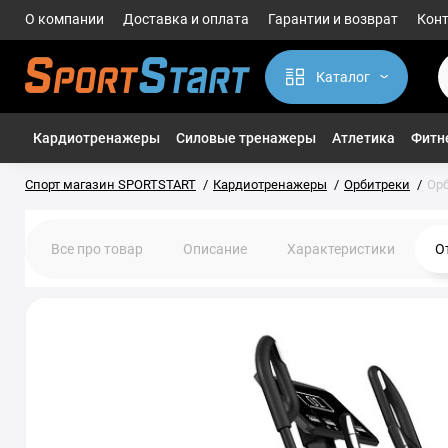
О компании
Доставка и оплата
Гарантии и возврат
Кон
Каталог
Кардиотренажеры
Силовые тренажеры
Атлетика
Фитне
Спорт магазин SPORTSTART
Кардиотренажеры
Орбитреки
Орб
Все про товар
Описание
Характеристики
О