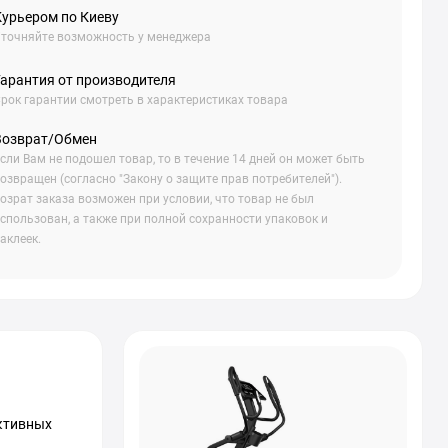
Курьером по Киеву
точняйте возможность у менеджера
Гарантия от производителя
рок гарантии смотреть в характеристиках товара
Возврат/Обмен
сли Вам не подошел товар, то в течение 14 дней он может быть
озвращен (согласно "Закону о защите прав потребителей").
озрат заказа возможен при условии, что товар не был
спользован, а также при полной сохранности упаковок и
аклеек.
ктивных