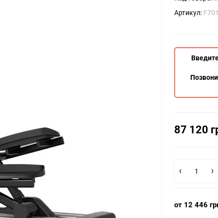
Артикул:
F701
Введите
Позвон
87 120 г
от 12 446 гр