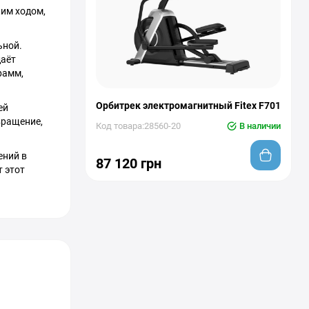
ким ходом,
ьной.
даёт
рамм,
Орбитрек электромагнитный Fitex F701
ей
вращение,
Код товара:28560-20
В наличии
ений в
87 120 грн
 этот