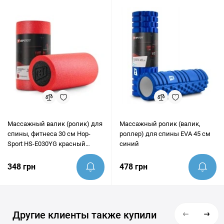
предоставить грамотную консультацию и помочь убедиться,
что этот товар идеально подходит под ваши цели.
Массажный валик (ролик) для
Массажный ролик (валик,
спины, фитнеса 30 см Hop-
роллер) для спины EVA 45 см
Sport HS-E030YG красный
синий
гладкий
348 грн
478 грн
Другие клиенты также купили