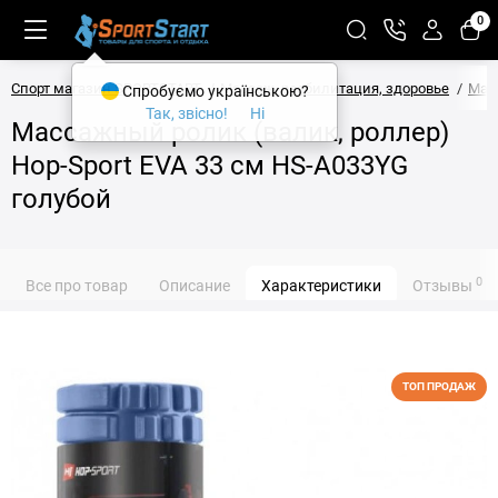
0
Спорт магазин SPORTSTART
Массаж, реабилитация, здоровье
Мас
Спробуємо українською?
Так, звісно!
Ні
Массажный ролик (валик, роллер)
Hop-Sport EVA 33 см HS-A033YG
голубой
0
Все про товар
Описание
Характеристики
Отзывы
ТОП ПРОДАЖ