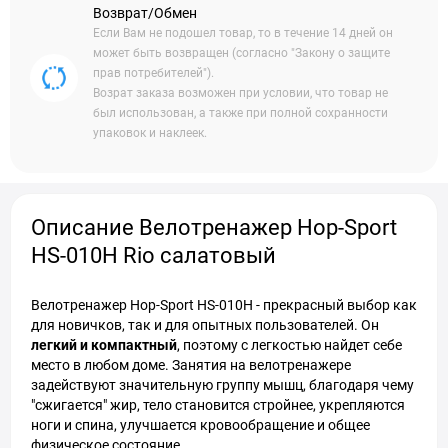
Возврат/Обмен
Если Вам не подошел товар, то в течение 14 дней он
может быть возвращен (согласно "Закону о защите
прав потребителей").
Возрат заказа возможен при условии, что товар не
был использован, а также при полной сохранности
упаковок и наклеек.
Описание Велотренажер Hop-Sport
HS-010H Rio салатовый
Велотренажер Hop-Sport HS-010H - прекрасный выбор как
для новичков, так и для опытных пользователей. Он
легкий и компактный
, поэтому с легкостью найдет себе
место в любом доме. Занятия на велотренажере
задействуют значительную группу мышц, благодаря чему
"сжигается" жир, тело становится стройнее, укрепляются
ноги и спина, улучшается кровообращение и общее
физическое состояние.