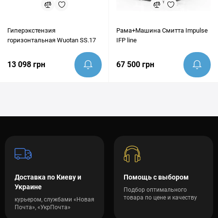
Гиперэкстензия
Рама+Машина Смитта Impulse
горизонтальная Wuotan SS.17
IFP line
13 098 грн
67 500 грн
Доставка по Киеву и
Помощь с выбором
Украине
Подбор оптимального
товара по цене и качеству
курьером, службами «Новая
Почта», «УкрПочта»