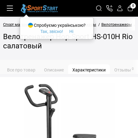
0
Спорт магазин SPORTSTART
Кардиотренажеры
Велотренажеры
Спробуємо українською?
Так, звісно!
Ні
Велотренажер Hop-Sport HS-010H Rio
салатовый
0
Все про товар
Описание
Характеристики
Отзывы