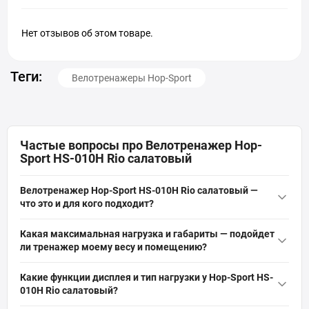
Нет отзывов об этом товаре.
Теги:
Велотренажеры Hop-Sport
Частые вопросы про Велотренажер Hop-
Sport HS-010H Rio салатовый
Велотренажер Hop-Sport HS-010H Rio салатовый —
что это и для кого подходит?
Велотренажер Hop-Sport HS-010H Rio салатовый — это
Какая максимальная нагрузка и габариты — подойдет
вертикальный домашний тренажер с механической системой
ли тренажер моему весу и помещению?
нагрузки, весом 12 кг и размерами 120×42×93 см. Подходит
Максимальная нагрузка тренажера Hop-Sport HS-010H — 100 кг;
для новичков и опытных пользователей, рекомендован для
Какие функции дисплея и тип нагрузки у Hop-Sport HS-
вес самого тренажера 12 кг. Габариты 120×42×93 см —
похудения, кардиотренировок и реабилитации при
010H Rio салатовый?
измерьте место в доме и оставьте запас для комфортной
максимальной нагрузке до 100 кг.